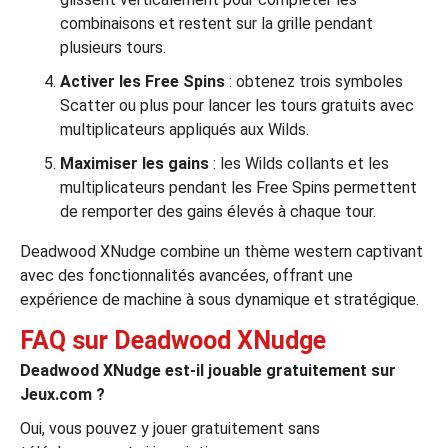
combinaisons et restent sur la grille pendant
plusieurs tours.
Activer les Free Spins
: obtenez trois symboles
Scatter ou plus pour lancer les tours gratuits avec
multiplicateurs appliqués aux Wilds.
Maximiser les gains
: les Wilds collants et les
multiplicateurs pendant les Free Spins permettent
de remporter des gains élevés à chaque tour.
Deadwood XNudge combine un thème western captivant
avec des fonctionnalités avancées, offrant une
expérience de machine à sous dynamique et stratégique.
FAQ sur Deadwood XNudge
Deadwood XNudge est-il jouable gratuitement sur
Jeux.com ?
Oui, vous pouvez y jouer gratuitement sans