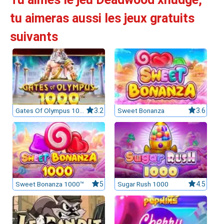
tu aimeras aussi les jeux gratuits
suivants
Gates Of Olympus 1000
3.2
Sweet Bonanza
3.6
Sweet Bonanza 1000™
5
Sugar Rush 1000
4.5