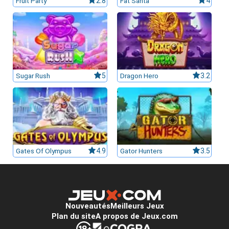
Fruit Party
2.8
Fat Santa
4
Sugar Rush
5
Dragon Hero
3.2
Gates Of Olympus
4.9
Gator Hunters
3.5
Nouveautés
Meilleurs Jeux
Plan du site
A propos de Jeux.com