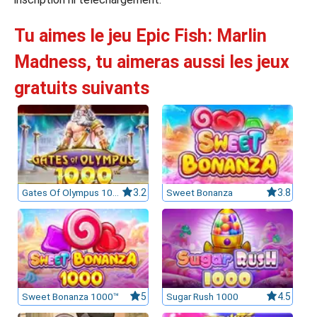
Tu aimes le jeu Epic Fish: Marlin
Madness, tu aimeras aussi les jeux
gratuits suivants
Gates Of Olympus 1000
3.2
Sweet Bonanza
3.8
Sweet Bonanza 1000™
5
Sugar Rush 1000
4.5