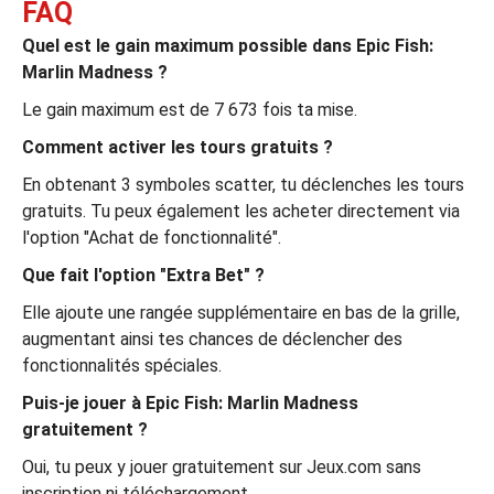
FAQ
Quel est le gain maximum possible dans Epic Fish:
Marlin Madness ?
Le gain maximum est de 7 673 fois ta mise.
Comment activer les tours gratuits ?
En obtenant 3 symboles scatter, tu déclenches les tours
gratuits. Tu peux également les acheter directement via
l'option "Achat de fonctionnalité".
Que fait l'option "Extra Bet" ?
Elle ajoute une rangée supplémentaire en bas de la grille,
augmentant ainsi tes chances de déclencher des
fonctionnalités spéciales.
Puis-je jouer à Epic Fish: Marlin Madness
gratuitement ?
Oui, tu peux y jouer gratuitement sur Jeux.com sans
inscription ni téléchargement.