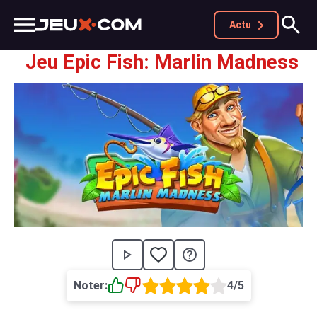
Actu
Casino
Machines à sous
Epic Fish: Marlin Madness
Jeu Epic Fish: Marlin Madness
ux
sino
x de casino
Jeux vidéos
 jeux gratuits
Noter:
4/5