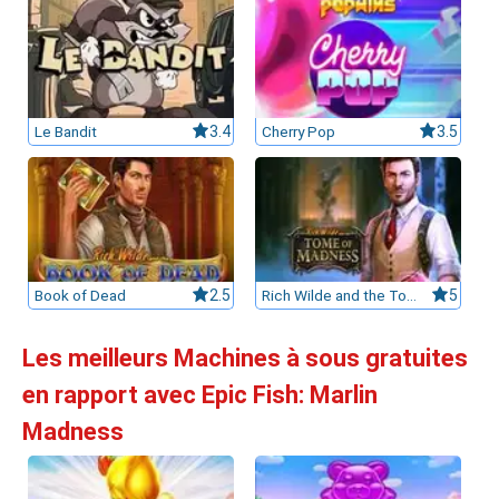
Le Bandit
3.4
Cherry Pop
3.5
Book of Dead
2.5
Rich Wilde and the Tome of Madness
5
Les meilleurs Machines à sous gratuites
en rapport avec Epic Fish: Marlin
Madness