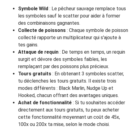
Symbole Wild
: Le pêcheur sauvage remplace tous
les symboles sauf le scatter pour aider à former
des combinaisons gagnantes.
Collecte de poissons
: Chaque symbole de poisson
collecté rapporte un multiplicateur qui s'ajoute à
tes gains.
Attaque de requin
: De temps en temps, un requin
surgit et dévore des symboles faibles, les
remplaçant par des poissons plus précieux.
Tours gratuits
: En obtenant 3 symboles scatter,
tu déclenches les tours gratuits. Il existe trois
modes différents : Black Marlin, Nudge Up et
Hooked, chacun offrant des avantages uniques.
Achat de fonctionnalité
: Si tu souhaites accéder
directement aux tours gratuits, tu peux acheter
cette fonctionnalité moyennant un coût de 45x,
100x ou 200x ta mise, selon le mode choisi.