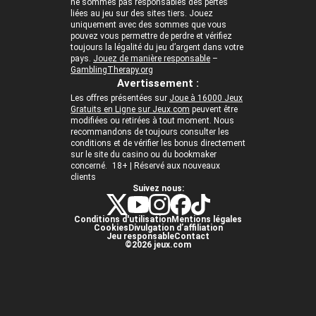
ne sommes pas responsables des pertes
liées au jeu sur des sites tiers. Jouez
uniquement avec des sommes que vous
pouvez vous permettre de perdre et vérifiez
toujours la légalité du jeu d’argent dans votre
pays.
Jouez de manière responsable
–
GamblingTherapy.org
Avertissement :
Les offres présentées sur
Joue à 16000 Jeux
Gratuits en Ligne sur Jeux.com
peuvent être
modifiées ou retirées à tout moment. Nous
recommandons de toujours consulter les
conditions et de vérifier les bonus directement
sur le site du casino ou du bookmaker
concerné. 18+ | Réservé aux nouveaux
clients
Suivez nous:
Conditions d'utilisation
Mentions légales
Cookies
Divulgation d’affiliation
Jeu responsable
Contact
©2026 jeux.com