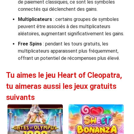
de paiement classiques, ce sont les symboles
connectés qui déclenchent des gains.
Multiplicateurs
: certains groupes de symboles
peuvent être associés à des multiplicateurs
aléatoires, augmentant significativement les gains.
Free Spins
: pendant les tours gratuits, les
multiplicateurs apparaissent plus fréquemment,
offrant un potentiel de récompenses plus élevé.
Tu aimes le jeu Heart of Cleopatra,
tu aimeras aussi les jeux gratuits
suivants