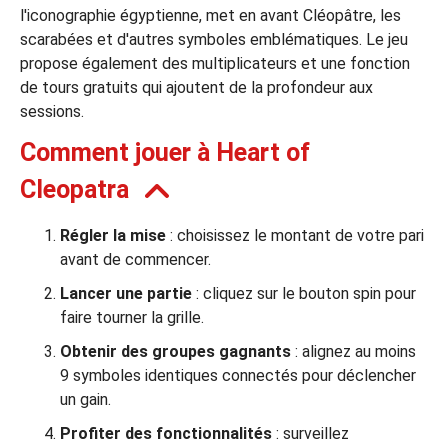
l'iconographie égyptienne, met en avant Cléopâtre, les
leurs casinos par licences et Certifications
scarabées et d'autres symboles emblématiques. Le jeu
propose également des multiplicateurs et une fonction
de tours gratuits qui ajoutent de la profondeur aux
ssement casinos au Canada
sessions.
Comment jouer à Heart of
Cleopatra
Régler la mise
: choisissez le montant de votre pari
avant de commencer.
Lancer une partie
: cliquez sur le bouton spin pour
faire tourner la grille.
Obtenir des groupes gagnants
: alignez au moins
9 symboles identiques connectés pour déclencher
un gain.
Profiter des fonctionnalités
: surveillez