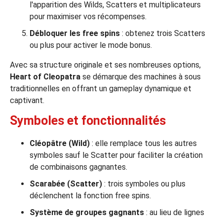
l'apparition des Wilds, Scatters et multiplicateurs
pour maximiser vos récompenses.
Débloquer les free spins
: obtenez trois Scatters
ou plus pour activer le mode bonus.
Avec sa structure originale et ses nombreuses options,
Heart of Cleopatra
se démarque des machines à sous
traditionnelles en offrant un gameplay dynamique et
captivant.
Symboles et fonctionnalités
Cléopâtre (Wild)
: elle remplace tous les autres
symboles sauf le Scatter pour faciliter la création
de combinaisons gagnantes.
Scarabée (Scatter)
: trois symboles ou plus
déclenchent la fonction free spins.
Système de groupes gagnants
: au lieu de lignes