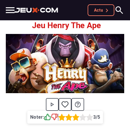
Actu
Casino
Machines à sous
Henry The Ape
Jeu Henry The Ape
ux
sino
x de casino
Jeux vidéos
 jeux gratuits
Noter:
3/5