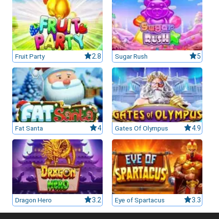
Fruit Party
2.8
Sugar Rush
5
Fat Santa
4
Gates Of Olympus
4.9
Dragon Hero
3.2
Eye of Spartacus
3.3