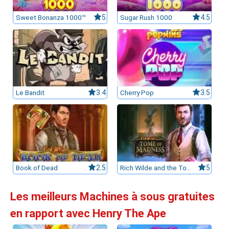
Sweet Bonanza 1000™
5
Sugar Rush 1000
4.5
Le Bandit
3.4
Cherry Pop
3.5
Book of Dead
2.5
Rich Wilde and the Tome of Madness
5
Les meilleurs Machines à sous gratuites
en rapport avec Henry The Ape