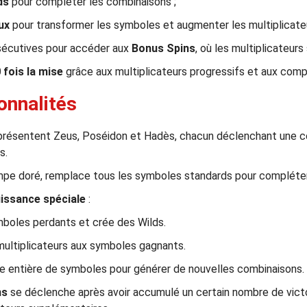
ds
pour compléter les combinaisons ;
ux
pour transformer les symboles et augmenter les multiplicateu
sécutives pour accéder aux
Bonus Spins
, où les multiplicateurs
 fois la mise
grâce aux multiplicateurs progressifs et aux com
onnalités
résentent Zeus, Poséidon et Hadès, chacun déclenchant une co
s.
lympe doré, remplace tous les symboles standards pour compléte
issance spéciale
:
mboles perdants et crée des Wilds.
multiplicateurs aux symboles gagnants.
e entière de symboles pour générer de nouvelles combinaisons.
ns
se déclenche après avoir accumulé un certain nombre de victo