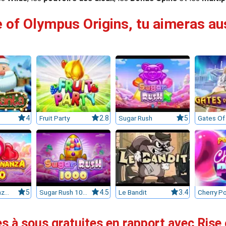
e of Olympus Origins, tu aimeras aus
4
Fruit Party
2.8
Sugar Rush
5
Sweet Bonanza 1000™
5
Sugar Rush 1000
4.5
Le Bandit
3.4
Cherry P
s à sous gratuites en rapport avec Rise