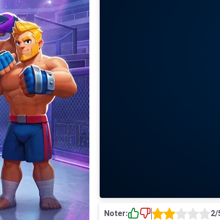
Noter:
2/