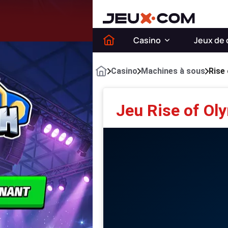
Casino
Jeux de 
Casino
Machines à sous
Rise
Jeu Rise of Ol