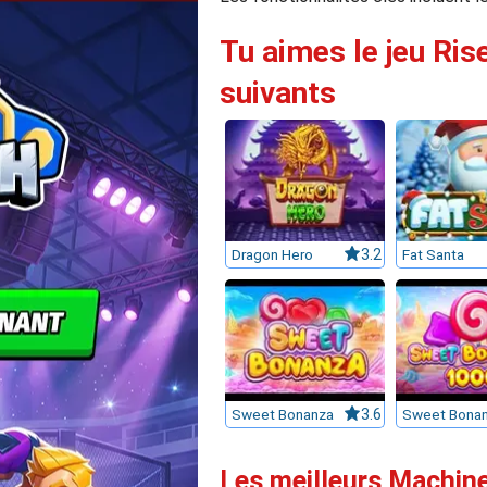
Tu aimes le jeu Ris
suivants
Dragon Hero
3.2
Fat Santa
Sweet Bonanza
3.6
Les meilleurs Machine