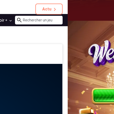
Actu
oir +