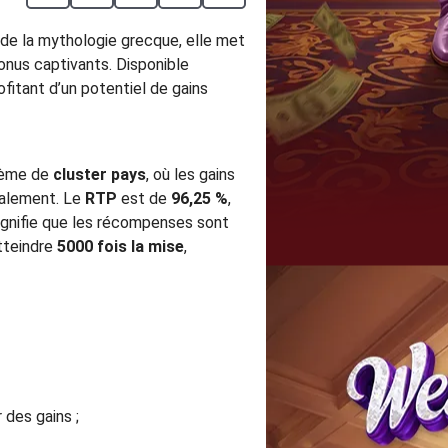
 de la mythologie grecque, elle met
onus captivants. Disponible
fitant d’un potentiel de gains
stème de
cluster pays
, où les gains
talement. Le
RTP
est de
96,25 %
,
signifie que les récompenses sont
tteindre
5000 fois la mise
,
 des gains ;