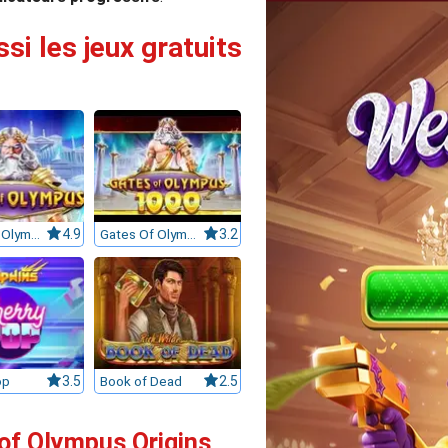
si les jeux gratuits
Gates Of Olympus
4.9
Gates Of Olympus 1000
3.2
op
3.5
Book of Dead
2.5
 of Olympus Origins