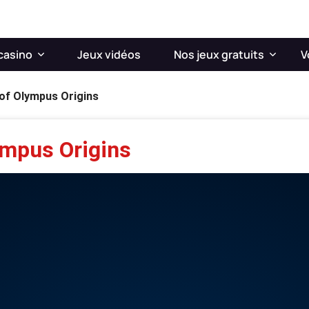
casino
Jeux vidéos
Nos jeux gratuits
V
 of Olympus Origins
ympus Origins