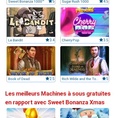
Sweet Bonanza 1000™
5
Sugar Rush 1000
4.5
Le Bandit
3.4
Cherry Pop
3.5
Book of Dead
2.5
Rich Wilde and the Tome of Madness
5
Les meilleurs Machines à sous gratuites
en rapport avec Sweet Bonanza Xmas