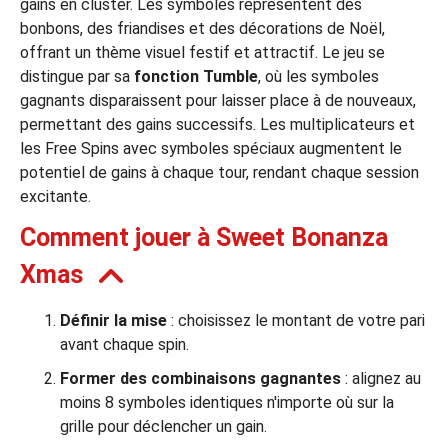
gains en cluster. Les symboles représentent des
bonbons, des friandises et des décorations de Noël,
leurs casinos par licences et Certifications
offrant un thème visuel festif et attractif. Le jeu se
distingue par sa
fonction Tumble
, où les symboles
gagnants disparaissent pour laisser place à de nouveaux,
ssement casinos au Canada
permettant des gains successifs. Les multiplicateurs et
les Free Spins avec symboles spéciaux augmentent le
potentiel de gains à chaque tour, rendant chaque session
excitante.
Comment jouer à Sweet Bonanza
Xmas
Définir la mise
: choisissez le montant de votre pari
avant chaque spin.
Former des combinaisons gagnantes
: alignez au
moins 8 symboles identiques n'importe où sur la
grille pour déclencher un gain.