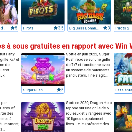
Rich Wilde and the Tome of Madness
5
Pirots
3.5
Big Bass Bonanza
3
Pirots 2
s à sous gratuites en rapport avec Win 
ruit Party
Sortie en juin 2022, Sugar
rille 7x7 et
Rush repose sur une grille
ème de
de 7x7 et fonctionne avec
uster.
un système de paiements
aux
par clusters. Il ne s'agit...
Sugar Rush
5
Fat Sant
 par
Sorti en 2020, Dragon Hero
 Gates of
repose sur une grille de 5
rtie des
rouleaux et 3 rangées avec
hines à
10 lignes de paiement
 du moment,
fixes. Le jeu présente des...
...