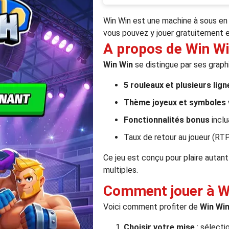
Win Win est une machine à sous en l
vous pouvez y jouer gratuitement et
A propos de Win W
Win Win
se distingue par ses grap
5 rouleaux et plusieurs lig
Thème joyeux et symboles 
Fonctionnalités bonus
inclu
Taux de retour au joueur (RTP
Ce jeu est conçu pour plaire autant
multiples.
Comment jouer à W
Voici comment profiter de
Win Wi
Choisir votre mise
: sélecti