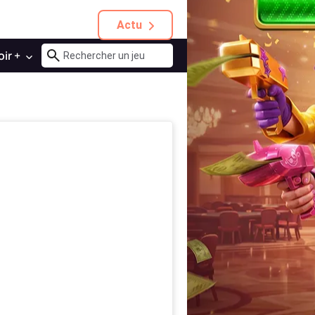
Actu
oir +