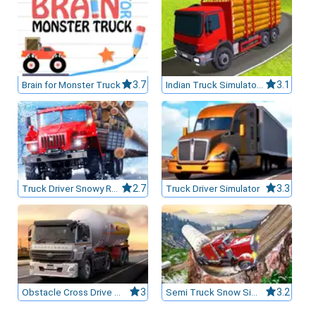
Brain for Monster Truck
3.7
Indian Truck Simulator 3D
3.1
Truck Driver Snowy Roads
2.7
Truck Driver Simulator
3.3
Obstacle Cross Drive Simulator
3
Semi Truck Snow Simulator
3.2