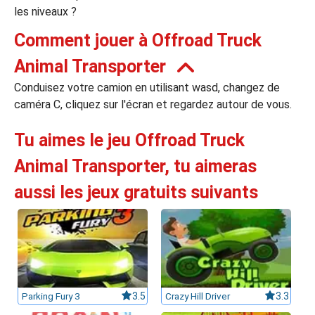
les niveaux ?
leurs casinos par licences et Certifications
Comment jouer à Offroad Truck
Animal Transporter
ssement casinos au Canada
Conduisez votre camion en utilisant wasd, changez de
caméra C, cliquez sur l'écran et regardez autour de vous.
Tu aimes le jeu Offroad Truck
Animal Transporter, tu aimeras
aussi les jeux gratuits suivants
Parking Fury 3
3.5
Crazy Hill Driver
3.3