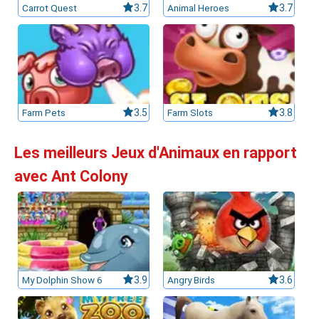
Carrot Quest
3.7
Animal Heroes
3.7
Farm Pets
3.5
Farm Slots
3.8
Les meilleurs Jeux d'Animaux en rapport
avec Ant Colony
My Dolphin Show 6
3.9
Angry Birds
3.6