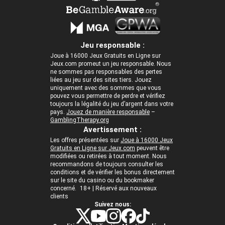
Jeu responsable :
Joue à 16000 Jeux Gratuits en Ligne sur
Jeux.com promeut un jeu responsable. Nous
ne sommes pas responsables des pertes
liées au jeu sur des sites tiers. Jouez
uniquement avec des sommes que vous
pouvez vous permettre de perdre et vérifiez
toujours la légalité du jeu d’argent dans votre
pays.
Jouez de manière responsable
–
GamblingTherapy.org
Avertissement :
Les offres présentées sur
Joue à 16000 Jeux
Gratuits en Ligne sur Jeux.com
peuvent être
modifiées ou retirées à tout moment. Nous
recommandons de toujours consulter les
conditions et de vérifier les bonus directement
sur le site du casino ou du bookmaker
concerné. 18+ | Réservé aux nouveaux
clients
Suivez nous: