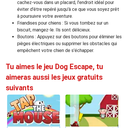
cachez-vous dans un placard, l'endroit idéal pour
leurs casinos par licences et Certifications
éviter d'être repéré jusqu'à ce que vous soyez prêt
à poursuivre votre aventure.
Friandises pour chiens : Si vous tombez sur un
biscuit, mangez-le. Ils sont délicieux.
ssement casinos au Canada
Boutons : Appuyez sur des boutons pour éliminer les
pièges électriques ou supprimer les obstacles qui
empêchent votre chien de s'échapper.
Tu aimes le jeu Dog Escape, tu
aimeras aussi les jeux gratuits
suivants