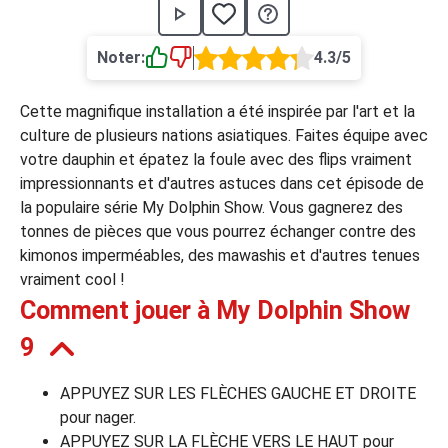
asino
Jeux de casino
Jeux vidéos
Nos jeux gr
Noter:
4.3/5
ues de casino
Cette magnifique installation a été inspirée par l'art et la
rion Casino
culture de plusieurs nations asiatiques. Faites équipe avec
ky7 Even Casino
votre dauphin et épatez la foule avec des flips vraiment
impressionnants et d'autres astuces dans cet épisode de
xander Casino
la populaire série My Dolphin Show. Vous gagnerez des
 Set Spin Casino
tonnes de pièces que vous pourrez échanger contre des
kimonos imperméables, des mawashis et d'autres tenues
cer Casino
vraiment cool !
Comment jouer à My Dolphin Show
 Bonus Casino
9
APPUYEZ SUR LES FLÈCHES GAUCHE ET DROITE
ssement par méthode de paiement
pour nager.
APPUYEZ SUR LA FLÈCHE VERS LE HAUT pour