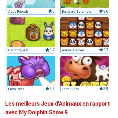
Aqua Friends
3
Barnyard Scramble
3.6
Carrot Quest
3.7
Animal Heroes
3.7
Farm Pets
3.5
Farm Slots
3.8
Les meilleurs Jeux d'Animaux en rapport
avec My Dolphin Show 9