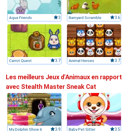
Aqua Friends
3
Barnyard Scramble
3.6
Carrot Quest
3.7
Animal Heroes
3.7
Les meilleurs Jeux d'Animaux en rapport
avec Stealth Master Sneak Cat
My Dolphin Show 6
3.9
Baby Pet Sitter
3.5