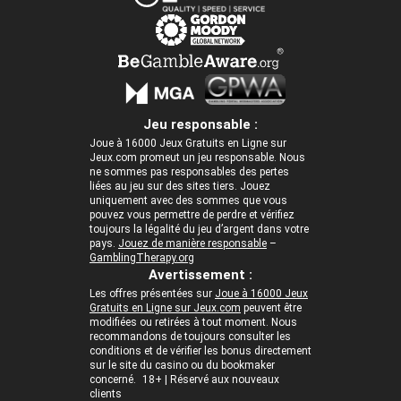
Jeu responsable :
Joue à 16000 Jeux Gratuits en Ligne sur
Jeux.com promeut un jeu responsable. Nous
ne sommes pas responsables des pertes
liées au jeu sur des sites tiers. Jouez
uniquement avec des sommes que vous
pouvez vous permettre de perdre et vérifiez
toujours la légalité du jeu d’argent dans votre
pays.
Jouez de manière responsable
–
GamblingTherapy.org
Avertissement :
Les offres présentées sur
Joue à 16000 Jeux
Gratuits en Ligne sur Jeux.com
peuvent être
modifiées ou retirées à tout moment. Nous
recommandons de toujours consulter les
conditions et de vérifier les bonus directement
sur le site du casino ou du bookmaker
concerné. 18+ | Réservé aux nouveaux
clients