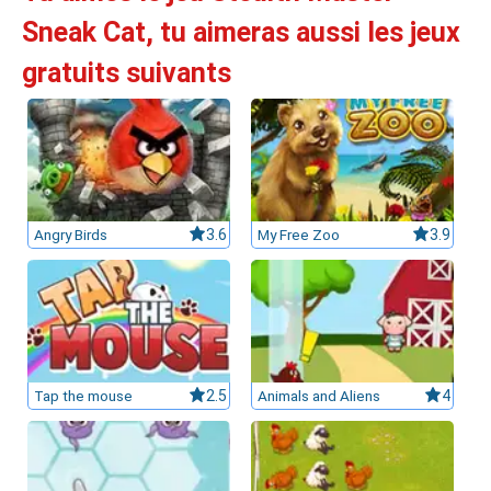
Sneak Cat, tu aimeras aussi les jeux
leurs casinos par licences et Certifications
gratuits suivants
ssement casinos au Canada
Angry Birds
3.6
My Free Zoo
3.9
Tap the mouse
2.5
Animals and Aliens
4