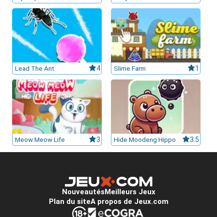
Lead The Ant
4
Slime Farm
1
Meow Meow Life
3
Hide Moodeng Hippo
3.5
Nouveautés
Meilleurs Jeux
Plan du site
A propos de Jeux.com