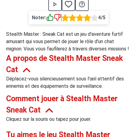
asino
Jeux de casino
Jeux vidéos
Nos jeux gr
Noter:
4/5
ues de casino
Stealth Master : Sneak Cat est un jeu d'aventure furtif
rion Casino
amusant qui vous permet de jouer le rôle d'un chat
ky7 Even Casino
mignon. Vous vous faufilerez à travers diverses missions !
A propos de Stealth Master Sneak
xander Casino
Cat
 Set Spin Casino
Déplacez-vous silencieusement sous l'œil attentif des
cer Casino
ennemis et des équipements de surveillance.
Comment jouer à Stealth Master
 Bonus Casino
Sneak Cat
Cliquez sur la souris ou tapez pour jouer.
ssement par méthode de paiement
Tu aimes le jeu Stealth Master