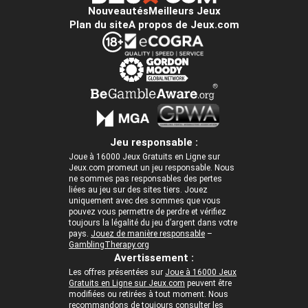
Nouveautés
Meilleurs Jeux
Plan du site
A propos de Jeux.com
Jeu responsable :
Joue à 16000 Jeux Gratuits en Ligne sur
Jeux.com promeut un jeu responsable. Nous
ne sommes pas responsables des pertes
liées au jeu sur des sites tiers. Jouez
uniquement avec des sommes que vous
pouvez vous permettre de perdre et vérifiez
toujours la légalité du jeu d’argent dans votre
pays.
Jouez de manière responsable
–
GamblingTherapy.org
Avertissement :
Les offres présentées sur
Joue à 16000 Jeux
Gratuits en Ligne sur Jeux.com
peuvent être
modifiées ou retirées à tout moment. Nous
recommandons de toujours consulter les