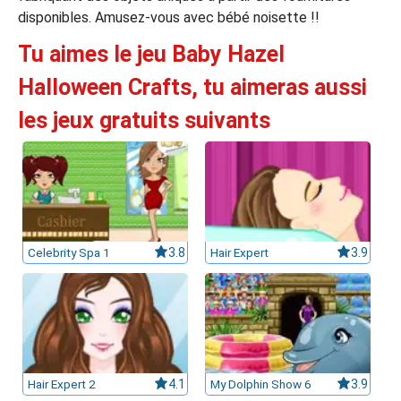
disponibles. Amusez-vous avec bébé noisette !!
leurs casinos par licences et Certifications
Tu aimes le jeu Baby Hazel
Halloween Crafts, tu aimeras aussi
ssement casinos au Canada
les jeux gratuits suivants
Celebrity Spa 1
3.8
Hair Expert
3.9
Hair Expert 2
4.1
My Dolphin Show 6
3.9