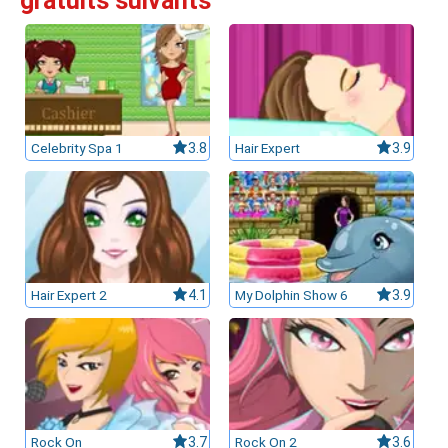
gratuits suivants
leurs casinos par licences et Certifications
ssement casinos au Canada
Celebrity Spa 1
3.8
Hair Expert
3.9
Hair Expert 2
4.1
My Dolphin Show 6
3.9
Rock On
3.7
Rock On 2
3.6