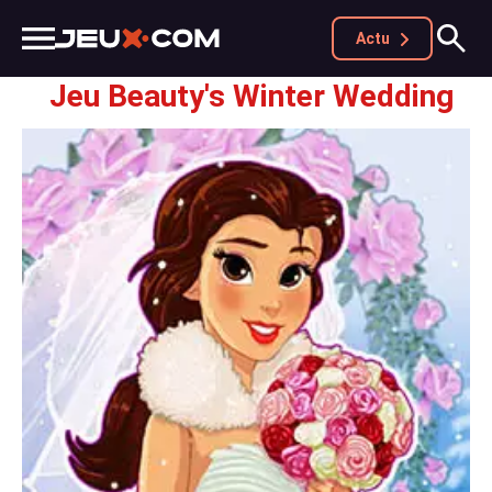
Actu
Fille
Beauty's Winter Wedding
Jeu Beauty's Winter Wedding
ux
sino
x de casino
Jeux vidéos
 jeux gratuits