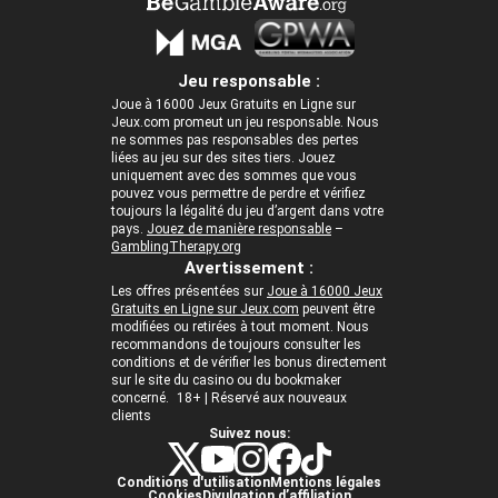
Jeu responsable :
Joue à 16000 Jeux Gratuits en Ligne sur
Jeux.com promeut un jeu responsable. Nous
ne sommes pas responsables des pertes
liées au jeu sur des sites tiers. Jouez
uniquement avec des sommes que vous
pouvez vous permettre de perdre et vérifiez
toujours la légalité du jeu d’argent dans votre
pays.
Jouez de manière responsable
–
GamblingTherapy.org
Avertissement :
Les offres présentées sur
Joue à 16000 Jeux
Gratuits en Ligne sur Jeux.com
peuvent être
modifiées ou retirées à tout moment. Nous
recommandons de toujours consulter les
conditions et de vérifier les bonus directement
sur le site du casino ou du bookmaker
concerné. 18+ | Réservé aux nouveaux
clients
Suivez nous:
Conditions d'utilisation
Mentions légales
Cookies
Divulgation d’affiliation