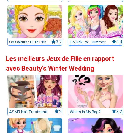
So Sakura : Cute Princess
3.7
So Sakura : Summer Vacation
3.4
Les meilleurs Jeux de Fille en rapport
avec Beauty's Winter Wedding
ASMR Nail Treatment
2
Whats In My Bag?
3.2