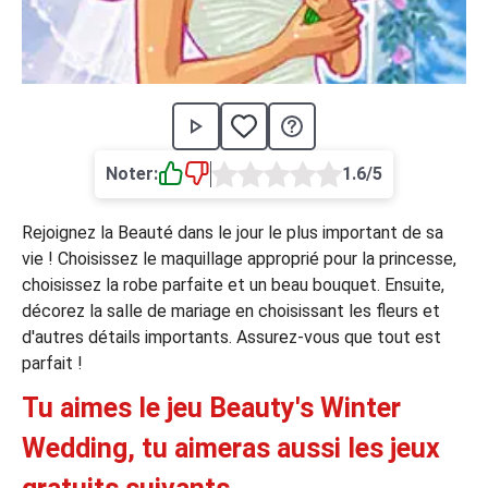
asino
Jeux de casino
Jeux vidéos
Nos jeux gr
ues de casino
rion Casino
ky7 Even Casino
Noter:
1.6/5
xander Casino
Rejoignez la Beauté dans le jour le plus important de sa
 Set Spin Casino
vie ! Choisissez le maquillage approprié pour la princesse,
choisissez la robe parfaite et un beau bouquet. Ensuite,
cer Casino
décorez la salle de mariage en choisissant les fleurs et
d'autres détails importants. Assurez-vous que tout est
 Bonus Casino
parfait !
Tu aimes le jeu Beauty's Winter
ssement par méthode de paiement
Wedding, tu aimeras aussi les jeux