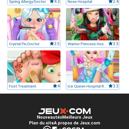
Spring Allergy Doctor
4.3
Nose Hospital
2.4
Crystal Flu Doctor
3.5
Warrior Princess Hospital Recovery
3.3
Foot Treatment
4
Ice Queen Hospital Recovery
3.3
Nouveautés
Meilleurs Jeux
Plan du site
A propos de Jeux.com