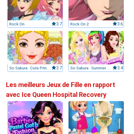
Rock On
3.7
Rock On 2
3.6
So Sakura : Cute Princess
3.7
So Sakura : Summer Vacation
3.4
Les meilleurs Jeux de Fille en rapport
avec Ice Queen Hospital Recovery