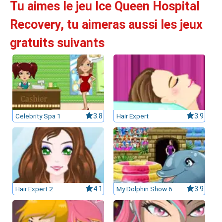
Tu aimes le jeu Ice Queen Hospital
leurs casinos par licences et Certifications
Recovery, tu aimeras aussi les jeux
gratuits suivants
ssement casinos au Canada
Celebrity Spa 1
3.8
Hair Expert
3.9
Hair Expert 2
4.1
My Dolphin Show 6
3.9