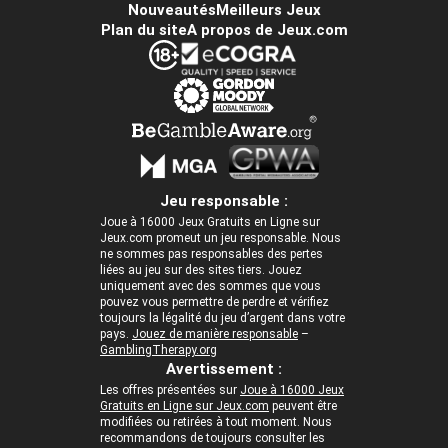
Nouveautés
Meilleurs Jeux
Plan du site
A propos de Jeux.com
Jeu responsable :
Joue à 16000 Jeux Gratuits en Ligne sur
Jeux.com promeut un jeu responsable. Nous
ne sommes pas responsables des pertes
liées au jeu sur des sites tiers. Jouez
uniquement avec des sommes que vous
pouvez vous permettre de perdre et vérifiez
toujours la légalité du jeu d’argent dans votre
pays.
Jouez de manière responsable
–
GamblingTherapy.org
Avertissement :
Les offres présentées sur
Joue à 16000 Jeux
Gratuits en Ligne sur Jeux.com
peuvent être
modifiées ou retirées à tout moment. Nous
recommandons de toujours consulter les