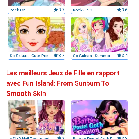
Rock On
3.7
Rock On 2
3.6
So Sakura : Cute Princess
3.7
So Sakura : Summer Vacation
3.4
Les meilleurs Jeux de Fille en rapport
avec Fun Island: From Sunburn To
Smooth Skin
ASMR Nail Treatment
2
Barbee Pastel Goth Fashion
3.3