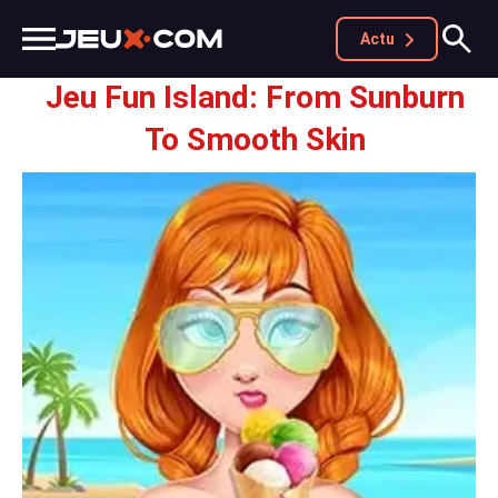
Actu
Fille
Fun Island: From Sunburn To Smooth Skin
Jeu Fun Island: From Sunburn
ux
To Smooth Skin
sino
x de casino
Jeux vidéos
 jeux gratuits