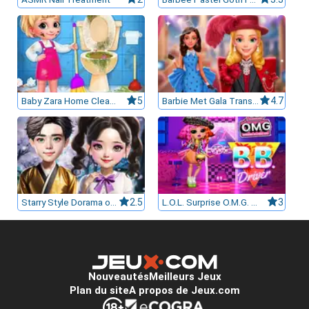
Baby Zara Home Cleaning
5
Barbie Met Gala Transformation
4.7
Starry Style Dorama of Dream
2.5
L.O.L. Surprise O.M.G. B.B. Driver
3
Nouveautés
Meilleurs Jeux
Plan du site
A propos de Jeux.com