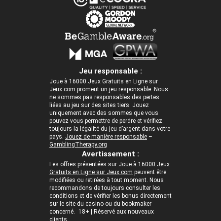
Jeu responsable :
Joue à 16000 Jeux Gratuits en Ligne sur
Jeux.com promeut un jeu responsable. Nous
ne sommes pas responsables des pertes
liées au jeu sur des sites tiers. Jouez
uniquement avec des sommes que vous
pouvez vous permettre de perdre et vérifiez
toujours la légalité du jeu d’argent dans votre
pays.
Jouez de manière responsable
–
GamblingTherapy.org
Avertissement :
Les offres présentées sur
Joue à 16000 Jeux
Gratuits en Ligne sur Jeux.com
peuvent être
modifiées ou retirées à tout moment. Nous
recommandons de toujours consulter les
conditions et de vérifier les bonus directement
sur le site du casino ou du bookmaker
concerné. 18+ | Réservé aux nouveaux
clients