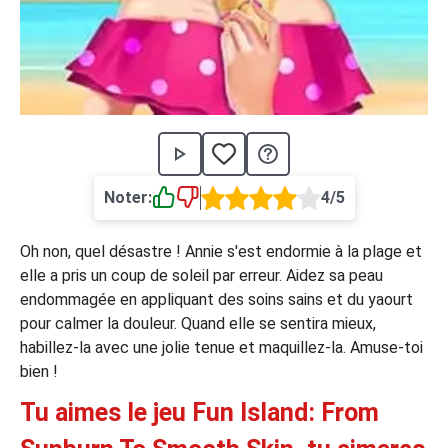
asino
Jeux de casino
Jeux vidéos
Nos jeux gr
ues de casino
rion Casino
ky7 Even Casino
xander Casino
Noter:
4/5
 Set Spin Casino
Oh non, quel désastre ! Annie s'est endormie à la plage et
cer Casino
elle a pris un coup de soleil par erreur. Aidez sa peau
endommagée en appliquant des soins sains et du yaourt
pour calmer la douleur. Quand elle se sentira mieux,
 Bonus Casino
habillez-la avec une jolie tenue et maquillez-la. Amuse-toi
bien !
ssement par méthode de paiement
Tu aimes le jeu Fun Island: From