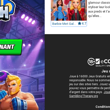
glamour classiq
styliser leur loo
aux pieds et t'
qu'elles...
Barbie Met Gala Transformation
4.7
Jeu 
Joue à 16000 Jeux Gratuits en
responsable. Nous ne sommes 
jeu sur des sites tiers. Jou
pouvez vous permettre de perdre
d’argent dans votre pays.
Joue
GamblingTherapy.org
Conditions