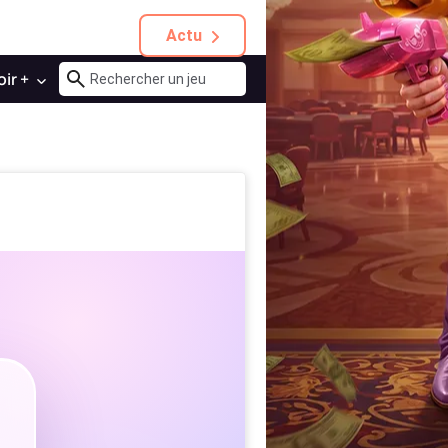
Actu
oir +