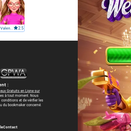
Celebrity Valentino Pink Collections
2.5
nt :
eux Gratuits en Ligne sur
rées à tout moment. Nous
onditions et de vérifier les
 ou du bookmaker concerné.
le
Contact