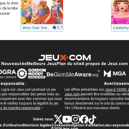
ue, tu dois
k de la tête
assurer
Winx Club: Dress Up
3.7
Nouveautés
Meilleurs Jeux
Plan du site
A propos de Jeux.com
responsable :
Avertisseme
 Ligne sur Jeux.com promeut un jeu
Les offres présentées sur
Joue à 16000 J
pas responsables des pertes liées au
Jeux.com
peuvent être modifiées ou reti
ez uniquement avec des sommes que vous
recommandons de toujours consulter les c
 et vérifiez toujours la légalité du jeu
bonus directement sur le site du casino
z de manière responsable
–
18+ | Réservé aux nouveaux clients
Suivez nous:
 d'utilisation
Mentions légales
Cookies
Divulgation d’affiliation
Jeu responsab
©2026 jeux.com