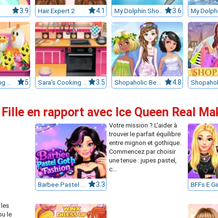
3.9
Hair Expert 2
4.1
My Dolphin Show 3
3.6
Sara's Cooking Class : Bento
5
Sara's Cooking Class : Chocolate Cupcakes
3.5
Shopaholic Beach Models
4.8
 Fille en rapport avec Ice Queen Real M
Votre mission ? L'aider à
trouver le parfait équilibre
entre mignon et gothique.
Commencez par choisir
une tenue : jupes pastel,
c...
Barbee Pastel Goth Fashion
3.3
 les
ou le