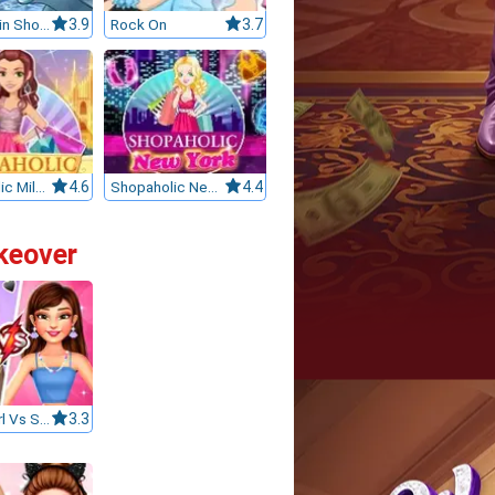
My Dolphin Show 6
3.9
Rock On
3.7
Shopaholic Milan
4.6
Shopaholic New York
4.4
akeover
BFFs E Girl Vs Soft Girl
3.3