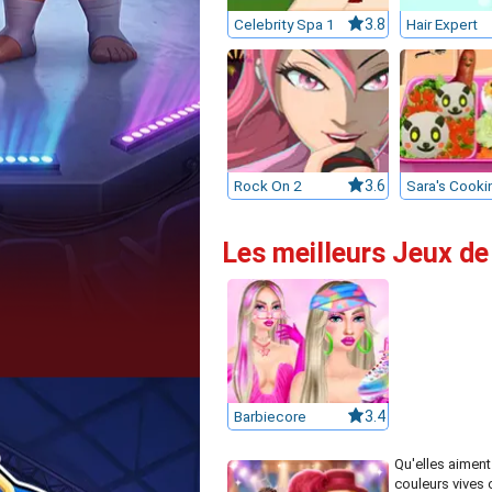
Celebrity Spa 1
3.8
Hair Expert
Rock On 2
3.6
Les meilleurs Jeux de
Barbiecore
3.4
Qu'elles aiment
couleurs vives 