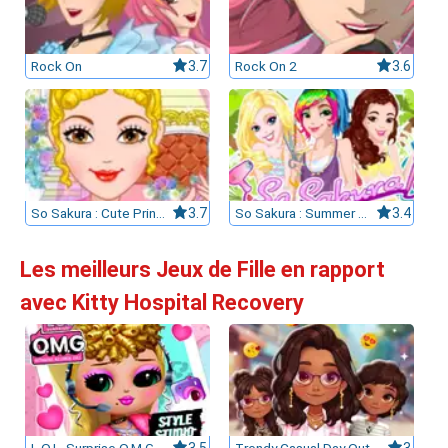
Rock On
3.7
Rock On 2
3.6
So Sakura : Cute Princess
3.7
So Sakura : Summer Vacation
3.4
Les meilleurs Jeux de Fille en rapport
avec Kitty Hospital Recovery