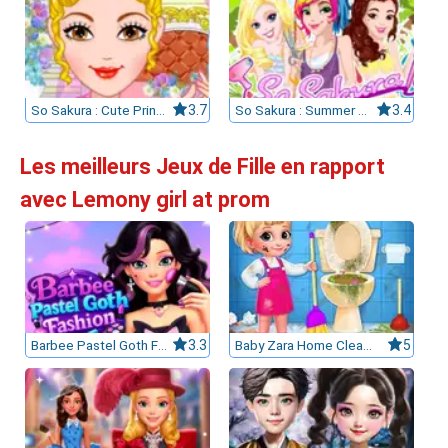
So Sakura : Cute Princess
3.7
So Sakura : Summer Vacation
3.4
Les meilleurs Jeux de Fille en rapport
avec Lemony girl at prom
Barbee Pastel Goth Fashion
3.3
Baby Zara Home Cleaning
5