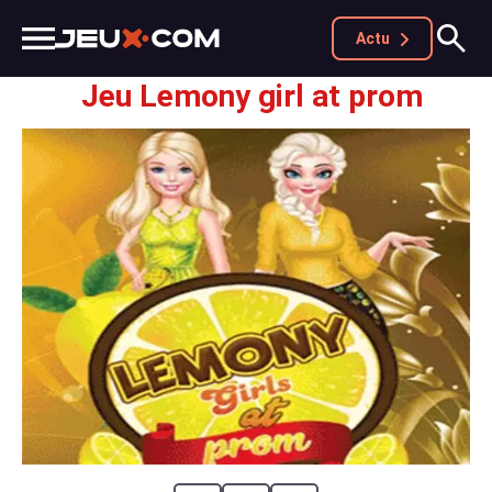
Actu
Fille
Lemony girl at prom
Jeu Lemony girl at prom
ux
sino
x de casino
Jeux vidéos
 jeux gratuits