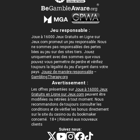
Jeu responsable :
Joue à 16000 Jeux Gratuits en Ligne sur
Jeux.com promeut un jeu responsable. Nous
ne sommes pas responsables des pertes
liées au jeu sur des sites tiers. Jouez
uniquement avec des sommes que vous
pouvez vous permettre de perdre et vérifiez
toujours la légalité du jeu d’argent dans votre
pays.
Jouez de manière responsable
–
GamblingTherapy.org
Avertissement :
Les offres présentées sur
Joue à 16000 Jeux
Gratuits en Ligne sur Jeux.com
peuvent être
modifiées ou retirées à tout moment. Nous
recommandons de toujours consulter les
conditions et de vérifier les bonus directement
sur le site du casino ou du bookmaker
concerné. 18+ | Réservé aux nouveaux
clients
Suivez nous: