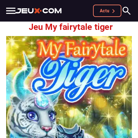
Actu
Fille
My fairytale tiger
Jeu My fairytale tiger
ux
sino
x de casino
Jeux vidéos
 jeux gratuits