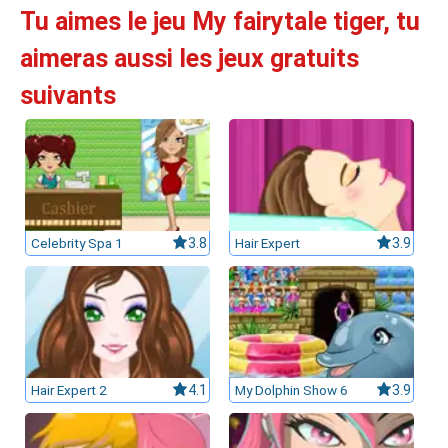
Tu aimes le jeu My fairytale tiger, tu
leurs casinos par licences et Certifications
aimeras aussi les jeux gratuits
suivants
ssement casinos au Canada
Celebrity Spa 1
3.8
Hair Expert
3.9
Hair Expert 2
4.1
My Dolphin Show 6
3.9