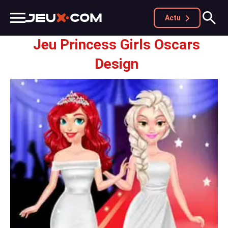
Actu
Fille
Princess Girls Oscars Design
Jeu Princess Girls Oscars
ux
Design
sino
x de casino
Jeux vidéos
 jeux gratuits