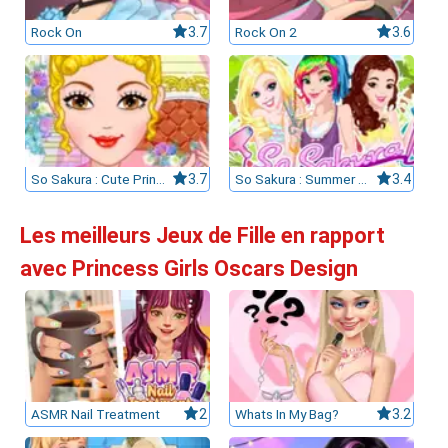
Rock On
3.7
Rock On 2
3.6
So Sakura : Cute Princess
3.7
So Sakura : Summer Vacation
3.4
Les meilleurs Jeux de Fille en rapport
avec Princess Girls Oscars Design
ASMR Nail Treatment
2
Whats In My Bag?
3.2