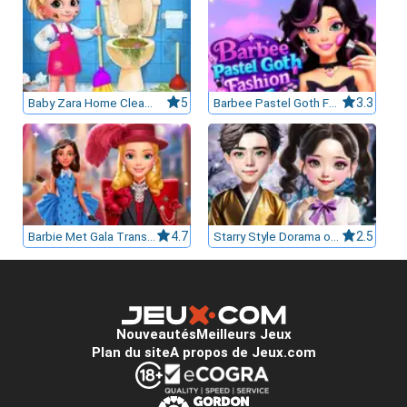
Baby Zara Home Cleaning
5
Barbee Pastel Goth Fashion
3.3
Barbie Met Gala Transformation
4.7
Starry Style Dorama of Dream
2.5
Nouveautés
Meilleurs Jeux
Plan du site
A propos de Jeux.com