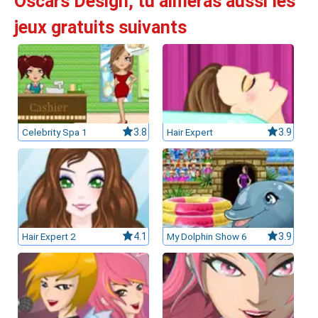
Oscars Design, tu aimeras aussi les
leurs casinos par licences et Certifications
jeux gratuits suivants
ssement casinos au Canada
Celebrity Spa 1
3.8
Hair Expert
3.9
Hair Expert 2
4.1
My Dolphin Show 6
3.9