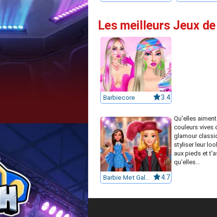
Les meilleurs Jeux de 
Barbiecore
3.4
Qu'elles aiment
couleurs vives 
glamour classiq
styliser leur loo
aux pieds et t'
qu'elles...
Barbie Met Gala Transformation
4.7