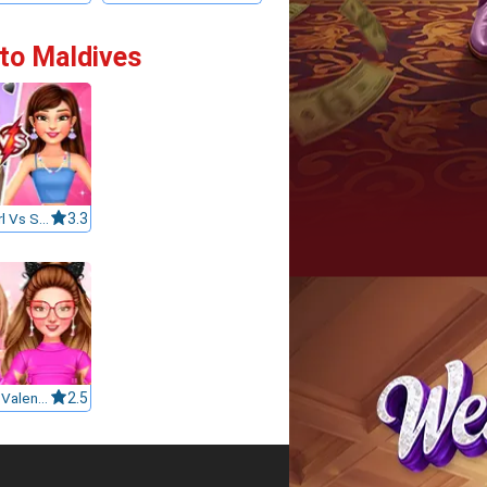
 to Maldives
BFFs E Girl Vs Soft Girl
3.3
Celebrity Valentino Pink Collections
2.5