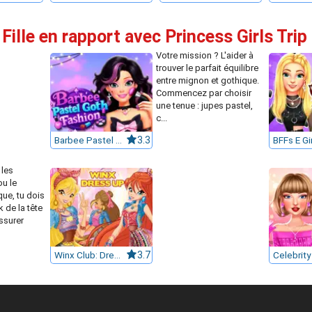
Fille en rapport avec Princess Girls Trip
Votre mission ? L'aider à
trouver le parfait équilibre
entre mignon et gothique.
Commencez par choisir
une tenue : jupes pastel,
c...
Barbee Pastel Goth Fashion
3.3
 les
ou le
ue, tu dois
k de la tête
assurer
Winx Club: Dress Up
3.7