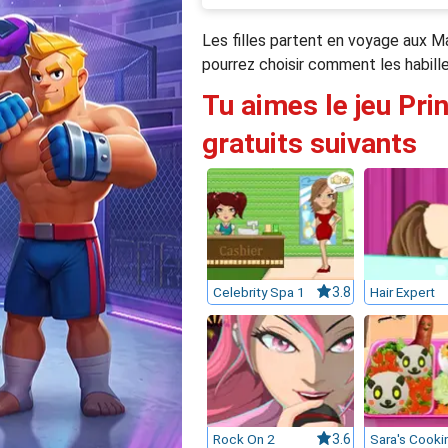
Les filles partent en voyage aux M
pourrez choisir comment les habille
Tu aimes le jeu Pri
gratuits suivants
Celebrity Spa 1
3.8
Hair Expert
Rock On 2
3.6