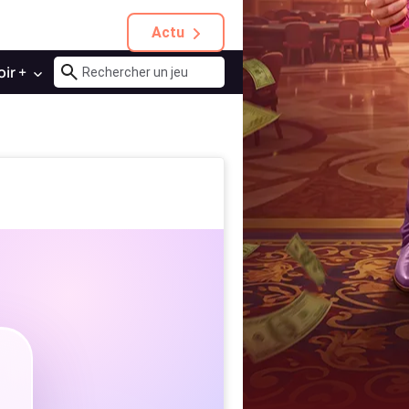
Actu
oir +