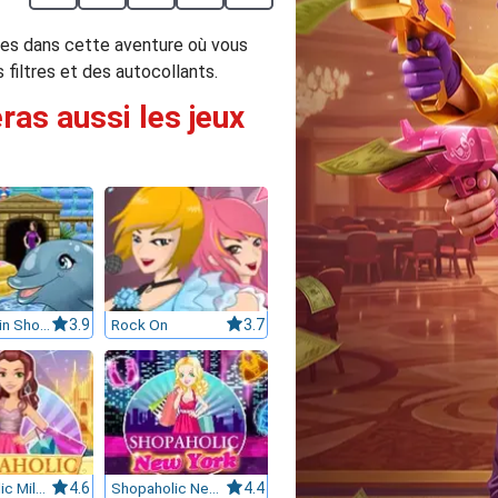
sses dans cette aventure où vous
 filtres et des autocollants.
ras aussi les jeux
My Dolphin Show 6
3.9
Rock On
3.7
Shopaholic Milan
4.6
Shopaholic New York
4.4