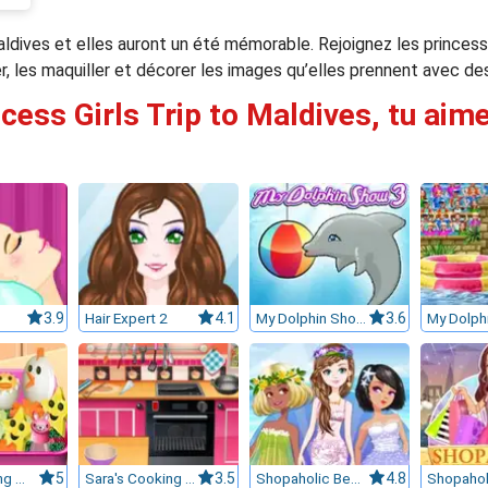
aldives et elles auront un été mémorable. Rejoignez les prince
r, les maquiller et décorer les images qu’elles prennent avec des
ncess Girls Trip to Maldives, tu aime
3.9
Hair Expert 2
4.1
My Dolphin Show 3
3.6
Sara's Cooking Class : Bento
5
Sara's Cooking Class : Chocolate Cupcakes
3.5
Shopaholic Beach Models
4.8