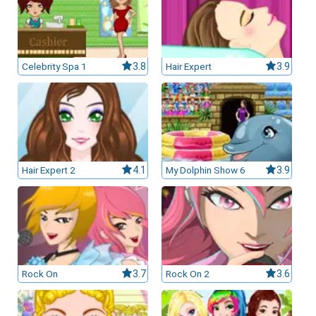
leurs casinos par licences et Certifications
Celebrity Spa 1
3.8
Hair Expert
3.9
ssement casinos au Canada
Hair Expert 2
4.1
My Dolphin Show 6
3.9
Rock On
3.7
Rock On 2
3.6