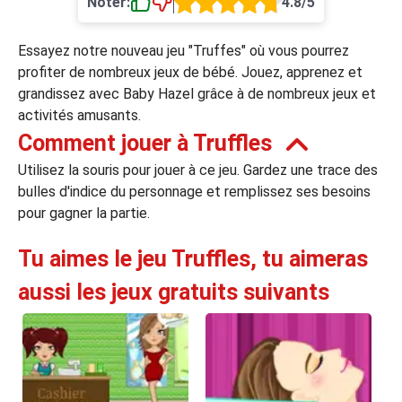
Noter:
4.8/5
asino
Jeux de casino
Jeux vidéos
Nos jeux gr
Essayez notre nouveau jeu "Truffes" où vous pourrez
ues de casino
profiter de nombreux jeux de bébé. Jouez, apprenez et
grandissez avec Baby Hazel grâce à de nombreux jeux et
rion Casino
activités amusants.
ky7 Even Casino
Comment jouer à Truffles
Utilisez la souris pour jouer à ce jeu. Gardez une trace des
xander Casino
bulles d'indice du personnage et remplissez ses besoins
 Set Spin Casino
pour gagner la partie.
cer Casino
Tu aimes le jeu Truffles, tu aimeras
aussi les jeux gratuits suivants
 Bonus Casino
ssement par méthode de paiement