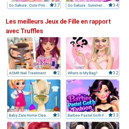
So Sakura : Cute Princess
3.7
So Sakura : Summer Vacation
3.4
Les meilleurs Jeux de Fille en rapport
avec Truffles
ASMR Nail Treatment
2
Whats In My Bag?
3.2
Baby Zara Home Cleaning
5
Barbee Pastel Goth Fashion
3.3