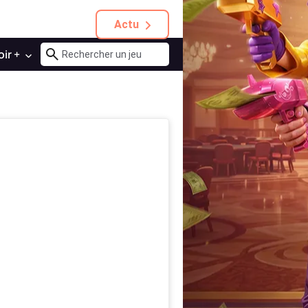
Actu
oir +