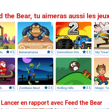
d the Bear, tu aimeras aussi les jeu
The Sweet Menace
4.5
Bananamania
3
Demolition Drive 2
3.5
My "Dear
Super Santa Shooter
5
Zombies Must Die!
3.5
Rolling Hills
3.5
 Lancer en rapport avec Feed the Bear