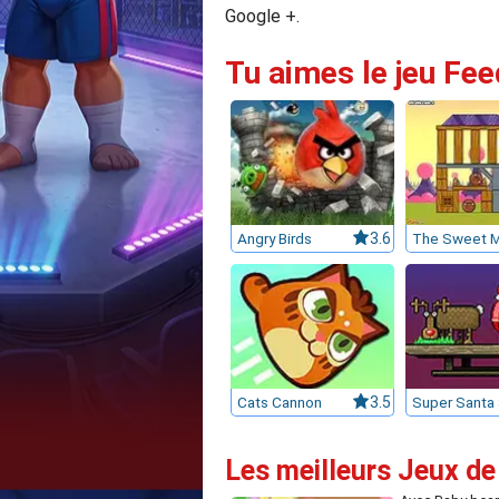
Google +.
Tu aimes le jeu Fee
Angry Birds
3.6
Cats Cannon
3.5
Les meilleurs Jeux de