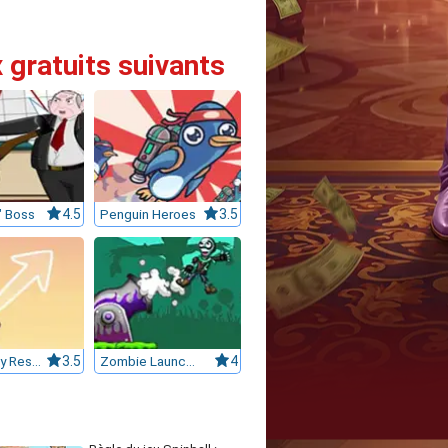
x gratuits suivants
" Boss
4.5
Penguin Heroes
3.5
Magic Toy Rescue
3.5
Zombie Launcher
4