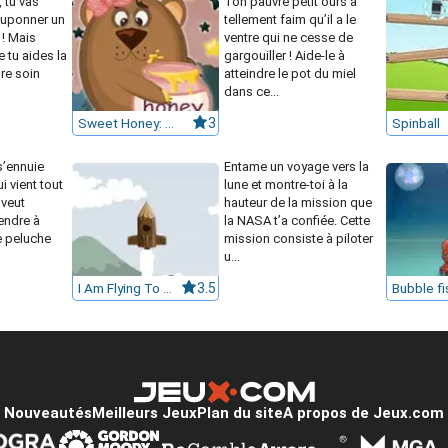
 tu vas
Ton pauvre petit ours a
ouponner un
tellement faim qu’il a le
 ! Mais
ventre qui ne cesse de
e tu aides la
gargouiller ! Aide-le à
re soin
atteindre le pot du miel
dans ce...
Sweet Honey: Level Pack
3
Spinball
 s’ennuie
Entame un voyage vers la
i vient tout
lune et montre-toi à la
 veut
hauteur de la mission que
endre à
la NASA t’a confiée. Cette
te peluche
mission consiste à piloter
u...
I Am Flying To The Moon
3.5
Nouveautés
Meilleurs Jeux
Plan du site
A propos de Jeux.com