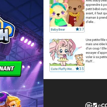
Avec Baby bear,
apprendre à p
petit bébé ours
avant, il faut qu
maman à prend
d'elle...
Baby Bear
3.7
Une petite fille
mais une idée lu
d’un coup ! Elle
essayer d’appr
voler à sa peti
Fluff...
Cute Fluffy Weapons
3.5