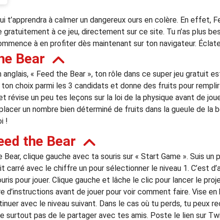
ui t’apprendra à calmer un dangereux ours en colère. En effet, F
ue gratuitement à ce jeu, directement sur ce site. Tu n’as plus b
 Commence à en profiter dès maintenant sur ton navigateur. Éclate
he Bear
nglais, « Feed the Bear », ton rôle dans ce super jeu gratuit es
e ton choix parmi les 3 candidats et donne des fruits pour remplir
 et révise un peu tes leçons sur la loi de la physique avant de joue
 placer un nombre bien déterminé de fruits dans la gueule de la 
i !
eed the Bear
ear, clique gauche avec ta souris sur « Start Game ». Suis un pe
tit carré avec le chiffre un pour sélectionner le niveau 1. C’est d’
uris pour jouer. Clique gauche et lâche le clic pour lancer le proje
e d’instructions avant de jouer pour voir comment faire. Vise en 
tinuer avec le niveau suivant. Dans le cas où tu perds, tu peux 
blie surtout pas de le partager avec tes amis. Poste le lien sur Tw