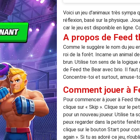
Voici un jeu d’animaux très sympa q
réflexion, basé sur la physique. Jo
car le jeu est disponible en ligne.
A propos de Feed t
Comme le suggère le nom du jeu en a
roi de la forêt. Incarne un animal d
brun. Utilise ton sens de la logique
de Feed the Bear avec brio. Il faut
Concentre-toi et surtout, amuse-to
Comment jouer à F
Pour commencer à jouer à Feed the B
clique sur « Skip ». Clique sur le pe
pour un nouveau joueur. Utilise ta so
peux regarder dans la petite fenêtr
clique sur le bouton Start pour con
again ». Si tu as adoré ce jeu, n’ou