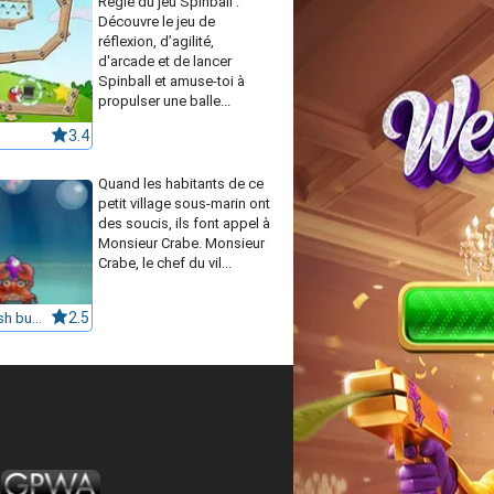
Règle du jeu Spinball :
Découvre le jeu de
réflexion, d’agilité,
d'arcade et de lancer
Spinball et amuse-toi à
propulser une balle...
3.4
Quand les habitants de ce
petit village sous-marin ont
des soucis, ils font appel à
Monsieur Crabe. Monsieur
Crabe, le chef du vil...
Bubble fish buddies 12507
2.5