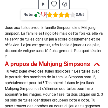
asino
Jeux de casino
Jeux vidéos
Nos jeux gr
Noter:
3.9/5
ues de casino
Joue aux tuiles avec la famille Simpson dans Mahjong
rion Casino
Simpson. La famille est rigolote mais cette fois-ci, elle va
ky7 Even Casino
te servir de tuiles dans un jeu à score d’alignement et de
réflexion. Le jeu est gratuit, très facile à jouer et de plus,
xander Casino
disponible enligne sans téléchargement. Pourquoi hésiter
 Set Spin Casino
?
A propos de Mahjong Simpsons
cer Casino
Tu veux jouer avec des tuiles rigolotes ? Les tuiles avec
le portrait des membres de la famille Simpson sont là,
 Bonus Casino
spécialement pour toi ! Ton objectif dans le jeu flash
Mahjong Simpson est d’éliminer ces tuiles pour faire
apparaitre les images. Pour ce faire, tu dois cliquer sur 2, 3
ssement par méthode de paiement
ou plus de tuiles identiques groupées côte à côte. Tu
peux trouver des combos au cours du jeu et tu gagneras