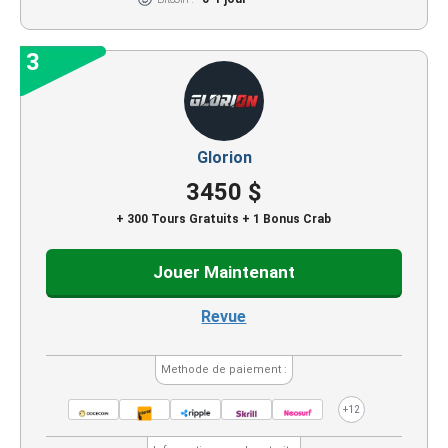
3
Glorion
3450 $
+ 300 Tours Gratuits + 1 Bonus Crab
Jouer Maintenant
Revue
Methode de paiement :
+12