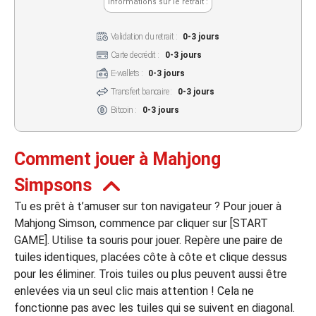
Informations sur le retrait :
Validation du retrait :
0-3 jours
Carte de crédit :
0-3 jours
E-wallets :
0-3 jours
Transfert bancaire :
0-3 jours
Bitcoin :
0-3 jours
Comment jouer à Mahjong
Simpsons
Tu es prêt à t’amuser sur ton navigateur ? Pour jouer à
Mahjong Simson, commence par cliquer sur [START
GAME]. Utilise ta souris pour jouer. Repère une paire de
tuiles identiques, placées côte à côte et clique dessus
pour les éliminer. Trois tuiles ou plus peuvent aussi être
enlevées via un seul clic mais attention ! Cela ne
fonctionne pas avec les tuiles qui se suivent en diagonal.