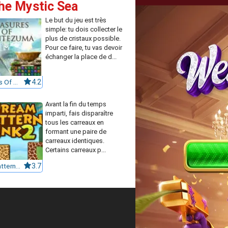
the Mystic Sea
Le but du jeu est très
simple: tu dois collecter le
plus de cristaux possible.
Pour ce faire, tu vas devoir
échanger la place de d...
Treasures Of Montezuma 2
4.2
Avant la fin du temps
imparti, fais disparaître
tous les carreaux en
formant une paire de
carreaux identiques.
Certains carreaux p...
Dream Patterns Link 2
3.7