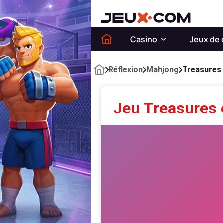
Casino
Jeux de 
Réflexion
Mahjong
Treasures 
Jeu Treasures 