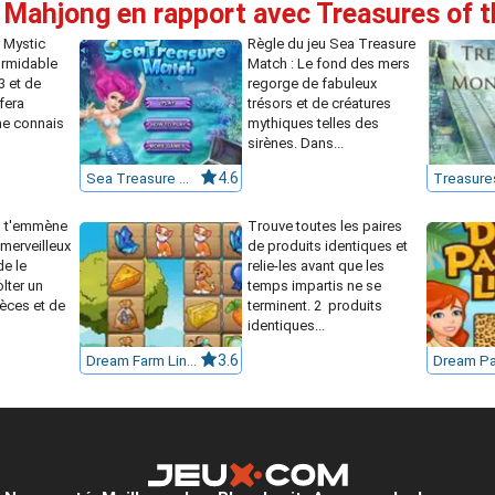
 Mahjong en rapport avec Treasures of 
 Mystic
Règle du jeu Sea Treasure
ormidable
Match : Le fond des mers
3 et de
regorge de fabuleux
 fera
trésors et de créatures
 ne connais
mythiques telles des
sirènes. Dans...
Sea Treasure Match
4.6
ts t'emmène
Trouve toutes les paires
merveilleux
de produits identiques et
de le
relie-les avant que les
lter un
temps impartis ne se
èces et de
terminent. 2 produits
identiques...
Dream Farm Link 2
3.6