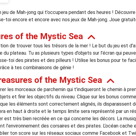
 jeu de Mah-jong qui t’occupera pendant des heures ! Découvre 
se-toi encore et encore avec nos jeux de Mah-jong. Joue gratui
res of the Mystic Sea
tion de trouver tous les trésors de la mer ! Le but du jeu est d’a
itre du plateau. Tu as plusieurs types d’objets sur l’écran qui peu
se-toi des pirates et des pilleurs ! Utilise les bonus pour te faci
 grâce à tes combinaisons de génie !
easures of the Mystic Sea
tirer les morceaux de parchemin qui t’indiqueront le chemin à pren
 objets et finir les objectifs du niveau. Clique sur les bonus com
que les éléments sont correctement alignés, ils disparaissent de
ra en haut à droite et le temps limite sera représenté par un rés
r est très bien recréée en ce qui concerne les décors. La musiq
nt l’environnement des corsaires et des pirates. L’océan cache e
publier ton score sur les réseaux sociaux comme Facebook et Twit