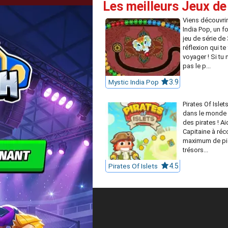
Les meilleurs Jeux de
Viens découvrir
India Pop, un f
jeu de série de 
réflexion qui te
voyager ! Si tu
pas le p...
Mystic India Pop
3.9
Pirates Of Isle
dans le monde 
des pirates ! Ai
Capitaine à réco
maximum de pi
trésors...
Pirates Of Islets
4.5