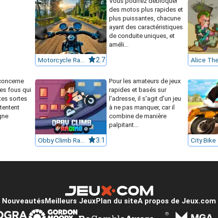
Vous pourrez débloquer
des motos plus rapides et
plus puissantes, chacune
ayant des caractéristiques
de conduite uniques, et
améli...
Motorcycle Racer : Road Mayhem
2.7
Alice Th
concerne
Pour les amateurs de jeux
s fous qui
rapides et basés sur
tes sortes
l'adresse, il s'agit d'un jeu
 tentent
à ne pas manquer, car il
igne
combine de manière
palpitant...
Obby Climb Racing
3.1
City Bike
Nouveautés
Meilleurs Jeux
Plan du site
A propos de Jeux.com