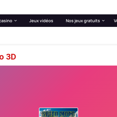
casino
Jeux vidéos
Nos jeux gratuits
V
o 3D