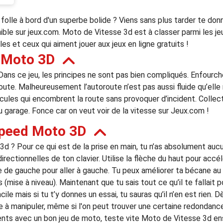
folle à bord d'un superbe bolide ? Viens sans plus tarder te don
ible sur jeux.com. Moto de Vitesse 3d est à classer parmi les j
les et ceux qui aiment jouer aux jeux en ligne gratuits !
 Moto 3D
Dans ce jeu, les principes ne sont pas bien compliqués. Enfour
route. Malheureusement l’autoroute n’est pas aussi fluide qu’elle 
icules qui encombrent la route sans provoquer d’incident. Collec
 garage. Fonce car on veut voir de la vitesse sur Jeux.com !
peed Moto 3D
? Pour ce qui est de la prise en main, tu n’as absolument aucun 
rectionnelles de ton clavier. Utilise la flèche du haut pour accélé
lle de gauche pour aller à gauche. Tu peux améliorer ta bécane a
 (mise à niveau). Maintenant que tu sais tout ce qu’il te fallait p
ile mais si tu t’y donnes un essai, tu sauras qu’il n’en est rien. 
le à manipuler, même si l'on peut trouver une certaine redondance
nts avec un bon jeu de moto, teste vite Moto de Vitesse 3d ens