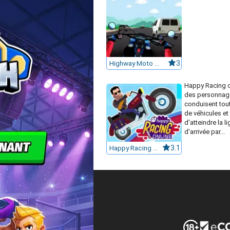
Highway Moto Traffic
3
Happy Racing 
des personnage
conduisent tou
de véhicules et
d'atteindre la l
d'arrivée par...
Happy Racing Online
3.1