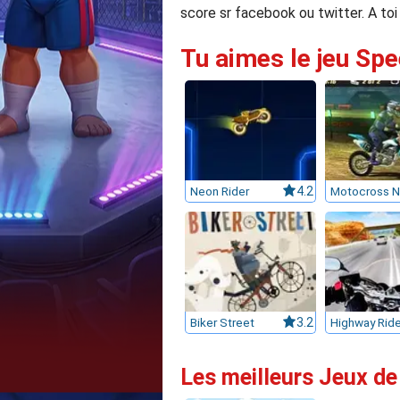
score sr facebook ou twitter. A toi
Tu aimes le jeu Spe
Neon Rider
4.2
Motocross N
Biker Street
3.2
Les meilleurs Jeux d