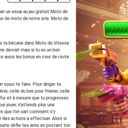
ner un essai au jeu gratuit Moto de
eux de moto de notre site. Moto de
che ta bécane dans Moto de Vitesse
ne devrait mais si tu es un bon
te aussi les bonus en cour de route
souci te faire. Pour diriger ta
rer, celle du bas pour freiner, celle
u fur et à mesure que tu progresses
our jouer, n’attends plus une
Dès que l'on sait comment s'y
 des actions à effectuer. Alors si
uite défie tes amis en postant ton