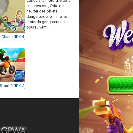
Conduis la moto d’Alice la
chasseresse, évite de
heurter des objets
dangereux et élimine les
motards gangsters qui la
poursuivent....
e Chase
3.4
 Stunt 2
3.2