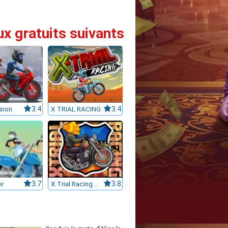
ux gratuits suivants
usion
3.4
X TRIAL RACING
3.4
er
3.7
X Trial Racing Mountains adventure
3.8