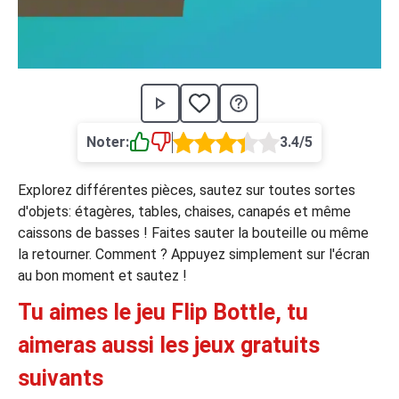
asino
Jeux de casino
Jeux vidéos
Nos jeux gr
ues de casino
rion Casino
ky7 Even Casino
Noter:
3.4/5
xander Casino
Explorez différentes pièces, sautez sur toutes sortes
 Set Spin Casino
d'objets: étagères, tables, chaises, canapés et même
caissons de basses ! Faites sauter la bouteille ou même
cer Casino
la retourner. Comment ? Appuyez simplement sur l'écran
au bon moment et sautez !
 Bonus Casino
Tu aimes le jeu Flip Bottle, tu
aimeras aussi les jeux gratuits
ssement par méthode de paiement
suivants