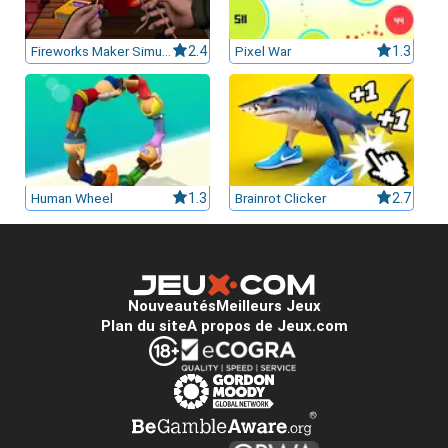
Fireworks Maker Simulator Bang
2.4
Pixel War
1.3
Human Wheel
1.3
Brainrot Clicker
2.7
Nouveautés
Meilleurs Jeux
Plan du site
A propos de Jeux.com