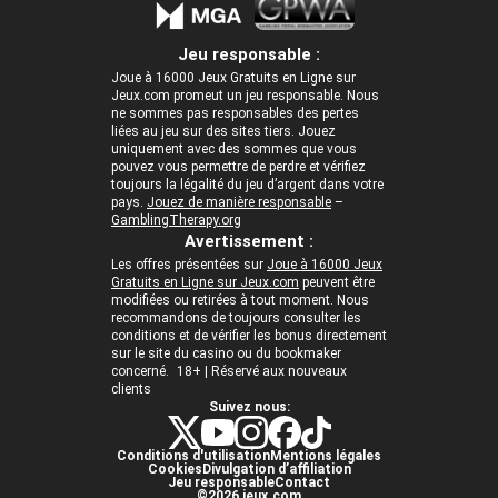
Jeu responsable :
Joue à 16000 Jeux Gratuits en Ligne sur
Jeux.com promeut un jeu responsable. Nous
ne sommes pas responsables des pertes
liées au jeu sur des sites tiers. Jouez
uniquement avec des sommes que vous
pouvez vous permettre de perdre et vérifiez
toujours la légalité du jeu d’argent dans votre
pays.
Jouez de manière responsable
–
GamblingTherapy.org
Avertissement :
Les offres présentées sur
Joue à 16000 Jeux
Gratuits en Ligne sur Jeux.com
peuvent être
modifiées ou retirées à tout moment. Nous
recommandons de toujours consulter les
conditions et de vérifier les bonus directement
sur le site du casino ou du bookmaker
concerné. 18+ | Réservé aux nouveaux
clients
Suivez nous:
Conditions d'utilisation
Mentions légales
Cookies
Divulgation d’affiliation
Jeu responsable
Contact
©2026 jeux.com