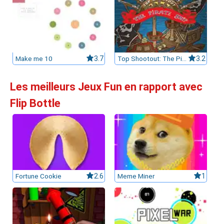
Make me 10
3.7
Top Shootout: The Pirate Ship
3.2
Les meilleurs Jeux Fun en rapport avec
Flip Bottle
Fortune Cookie
2.6
Meme Miner
1