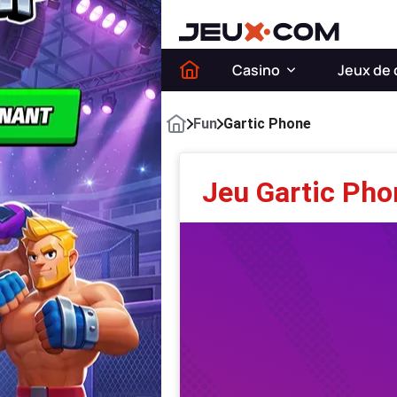
Casino
Jeux de 
Fun
Gartic Phone
Jeu Gartic Pho