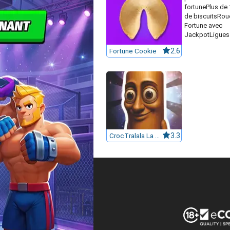
fortunePlus de 
de biscuitsRoue
Fortune avec
JackpotLigues 
Fortune Cookie
2.6
CrocTralala La La La italiano
3.3