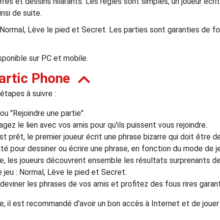
rres et dessins hilarants. Les règles sont simples, un joueur écrit
nsi de suite.
: Normal, Lève le pied et Secret. Les parties sont garanties de fo
sponible sur PC et mobile.
artic Phone
 étapes à suivre :
 ou "Rejoindre une partie".
agez le lien avec vos amis pour qu'ils puissent vous rejoindre.
 prêt, le premier joueur écrit une phrase bizarre qui doit être de
té pour dessiner ou écrire une phrase, en fonction du mode de je
e, les joueurs découvrent ensemble les résultats surprenants de
 jeu : Normal, Lève le pied et Secret.
eviner les phrases de vos amis et profitez des fous rires garant
e, il est recommandé d'avoir un bon accès à Internet et de joue