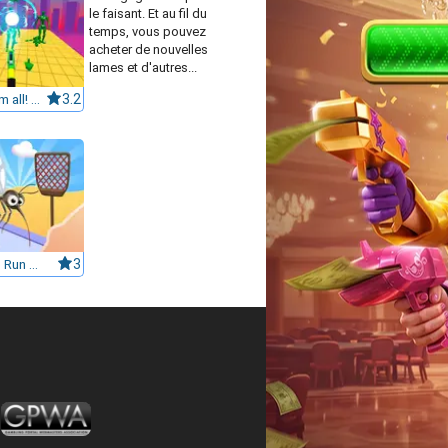
le faisant. Et au fil du
temps, vous pouvez
acheter de nouvelles
lames et d'autres...
Slice them all! 3D
3.2
Mosquito Run 3D
3