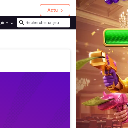
Actu
oir +