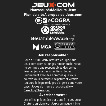
Nouveautés
Meilleurs Jeux
Plan du site
A propos de Jeux.com
Jeu responsable :
Joue à 16000 Jeux Gratuits en Ligne sur
Jeux.com promeut un jeu responsable. Nous
ne sommes pas responsables des pertes
liées au jeu sur des sites tiers. Jouez
uniquement avec des sommes que vous
pouvez vous permettre de perdre et vérifiez
toujours la légalité du jeu d’argent dans votre
pays.
Jouez de manière responsable
–
GamblingTherapy.org
Avertissement :
Les offres présentées sur
Joue à 16000 Jeux
Gratuits en Ligne sur Jeux.com
peuvent être