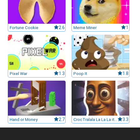
Fortune Cookie
2.6
Meme Miner
1
Pixel War
1.3
Poop It
1.8
Hand or Money
2.7
CrocTralala La La La italiano
3.3