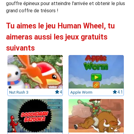
gouffre épineux pour atteindre l'arrivée et obtenir le plus
leurs casinos par licences et Certifications
grand coffre de trésors !
Tu aimes le jeu Human Wheel, tu
ssement casinos au Canada
aimeras aussi les jeux gratuits
suivants
Nut Rush 3
4
Apple Worm
4.1