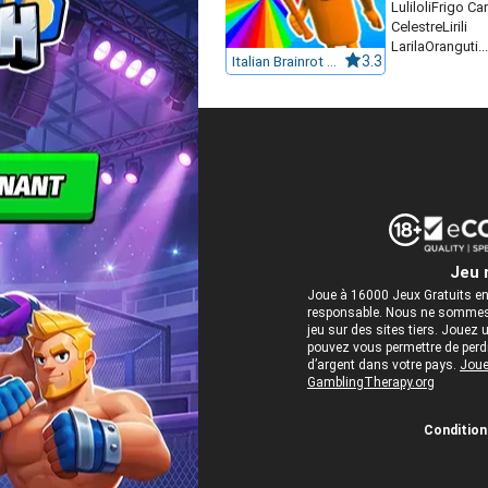
LuliloliFrigo C
CelestreLirili
LarilaOranguti...
Italian Brainrot Obby Parkour
3.3
Jeu 
Joue à 16000 Jeux Gratuits en
responsable. Nous ne sommes 
jeu sur des sites tiers. Jou
pouvez vous permettre de perdre
d’argent dans votre pays.
Joue
GamblingTherapy.org
Conditions