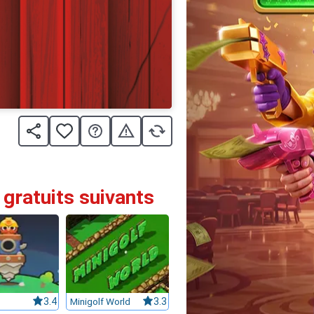
 gratuits suivants
3.4
Minigolf World
3.3