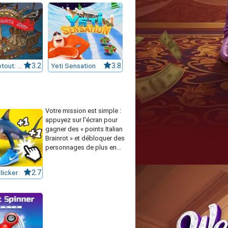
Top Shootout: The Pirate Ship
3.2
Yeti Sensation
3.8
Votre mission est simple :
appuyez sur l'écran pour
gagner des « points Italian
Brainrot » et débloquer des
personnages de plus en...
Clicker
2.7