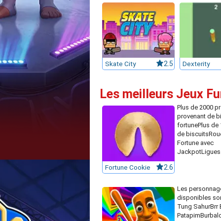
Skate City
2.5
Dexterity
Les meilleurs Jeux Fu
Plus de 2000 pr
provenant de b
fortunePlus de 
de biscuitsRoue
Fortune avec
JackpotLigues 
Fortune Cookie
2.6
Les personnag
disponibles so
Tung SahurBrr 
PatapimBurbalo