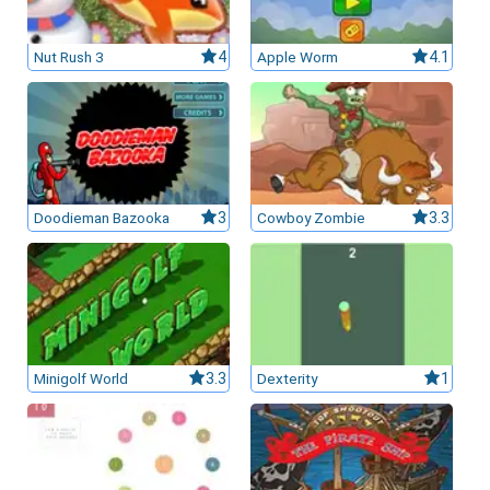
Nut Rush 3
4
Apple Worm
4.1
Doodieman Bazooka
3
Cowboy Zombie
3.3
Minigolf World
3.3
Dexterity
1