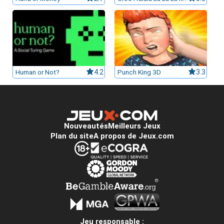
Human or Not?
4.2
Punch King 3D
3.3
Nouveautés
Meilleurs Jeux
Plan du site
A propos de Jeux.com
Jeu responsable :