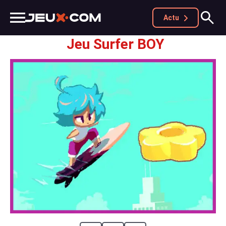
Actu
Fun
Surfer BOY
Jeu Surfer BOY
ux
sino
x de casino
Jeux vidéos
 jeux gratuits