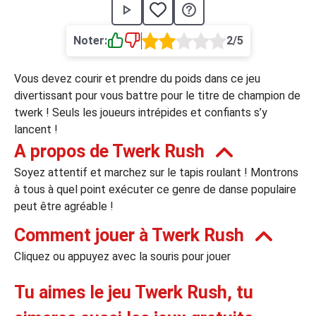
asino
Jeux de casino
Jeux vidéos
Nos jeux gr
Noter:
2/5
ues de casino
Vous devez courir et prendre du poids dans ce jeu
rion Casino
divertissant pour vous battre pour le titre de champion de
ky7 Even Casino
twerk ! Seuls les joueurs intrépides et confiants s’y
lancent !
xander Casino
A propos de Twerk Rush
 Set Spin Casino
Soyez attentif et marchez sur le tapis roulant ! Montrons
cer Casino
à tous à quel point exécuter ce genre de danse populaire
peut être agréable !
Comment jouer à Twerk Rush
 Bonus Casino
Cliquez ou appuyez avec la souris pour jouer
ssement par méthode de paiement
Tu aimes le jeu Twerk Rush, tu