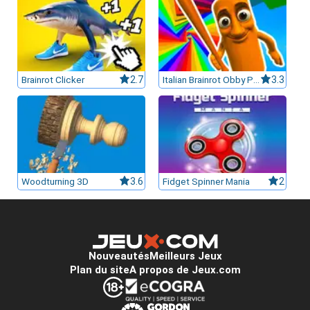
Brainrot Clicker
2.7
Italian Brainrot Obby Parkour
3.3
Woodturning 3D
3.6
Fidget Spinner Mania
2
Nouveautés
Meilleurs Jeux
Plan du site
A propos de Jeux.com