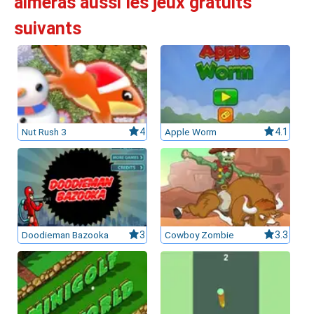
aimeras aussi les jeux gratuits
leurs casinos par licences et Certifications
suivants
ssement casinos au Canada
Nut Rush 3
4
Apple Worm
4.1
Doodieman Bazooka
3
Cowboy Zombie
3.3