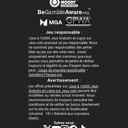
Jeu responsable :
Joue à 16000 Jeux Gratuits en Ligne sur
Jeux.com promeut un jeu responsable. Nous
ne sommes pas responsables des pertes
liées au jeu sur des sites tiers. Jouez
uniquement avec des sommes que vous
pouvez vous permettre de perdre et vérifiez
toujours la légalité du jeu d’argent dans votre
pays.
Jouez de manière responsable
–
GamblingTherapy.org
Avertissement :
Les offres présentées sur
Joue à 16000 Jeux
Gratuits en Ligne sur Jeux.com
peuvent être
modifiées ou retirées à tout moment. Nous
recommandons de toujours consulter les
conditions et de vérifier les bonus directement
sur le site du casino ou du bookmaker
concerné. 18+ | Réservé aux nouveaux
clients
Suivez nous: