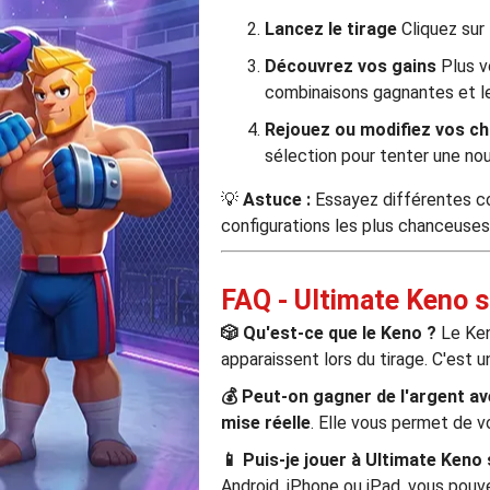
Lancez le tirage
Cliquez sur
Découvrez vos gains
Plus v
combinaisons gagnantes et les
Rejouez ou modifiez vos ch
sélection pour tenter une nou
💡
Astuce :
Essayez différentes co
configurations les plus chanceuses
FAQ - Ultimate Keno 
🎲 Qu'est-ce que le Keno ?
Le Keno
apparaissent lors du tirage. C'est 
💰 Peut-on gagner de l'argent a
mise réelle
. Elle vous permet de vo
📱 Puis-je jouer à Ultimate Keno 
Android, iPhone ou iPad, vous pouv