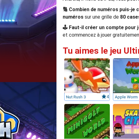
🔢 Combien de numéros puis-je c
numéros
sur une grille de
80 case
🕹️ Faut-il créer un compte pour 
et commencez à jouer gratuitemen
Tu aimes le jeu Ult
Nut Rush 3
4
Apple Worm