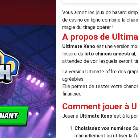
Vous aimez les jeux de hasard simp
de casino en ligne combine la chanc
magie du tirage opérer !
A propos de Ultim
Ultimate Keno
est une version mo
Inspiré du
loto chinois ancestral
,
attendez de voir lesquels seront ti
La version Ultimate offre des graph
agréables.
Elle permet de tester votre chance
financier.
Comment jouer à U
Jouer à
Ultimate Keno
est à la po
Choisissez vos numéros
Sur
manuellement ou utiliser la f