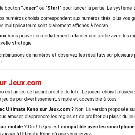
 le bouton
"Jouer"
ou
"Start"
pour lancer la partie. Le système t
os numéros choisis correspondent aux numéros tirés, plus vos g
 multiplicateurs sont clairement affichés à l'écran.
oix
Vous pouvez immédiatement relancer une partie avec les m
velle stratégie.
mbinaisons de numéros et observez les résultats sur plusieurs p
 !
sur Jeux.com
 est un jeu de hasard proche du loto. Le joueur choisit plusieur
un jeu de pur divertissement, simple et accessible à tous.
vec Ultimate Keno sur Jeux.com ?
Non. La version proposée s
us amuser, d'apprendre les règles et de profiter du plaisir du jeu
sur mobile ?
Oui ! Le jeu est
compatible avec les smartphones
ez jouer à Ultimate Keno où que vous soyez.