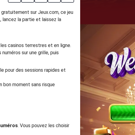
e gratuitement sur Jeux.com, ce jeu
lancez la partie et laissez la
 les casinos terrestres et en ligne.
s numéros sur une grille, puis
ale pour des sessions rapides et
 un bon moment sans risque
 numéros
. Vous pouvez les choisir