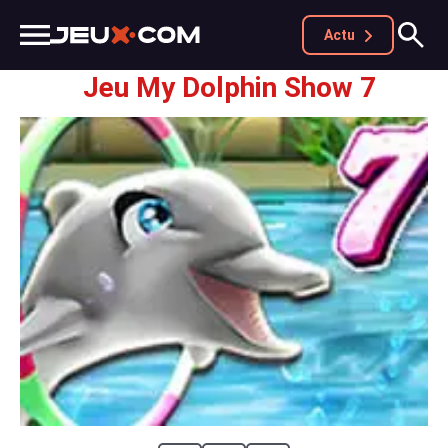
Actu
Fille
Animaux
My Dolphin Show 7
Jeu My Dolphin Show 7
ux
sino
x de casino
Jeux vidéos
 jeux gratuits