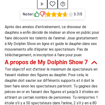
asino
Jeux de casino
Jeux vidéos
Nos jeux gr
Noter:
3.7/5
ues de casino
Après des années d’entraînement, ce dresseur de
rion Casino
dauphins a enfin décidé de réaliser un show en public pour
ky7 Even Casino
faire découvrir les talents de l’animal. Joue gratuitement
à My Dolphin Show en ligne et guide le dauphin dans ses
xander Casino
mouvements afin d’épater les spectateurs. Pas de
 Set Spin Casino
téléchargement, ni inscription à faire pour jouer.
A propos de My Dolphin Show 7
cer Casino
Ton objectif est d’attirer le maximum de spectateurs en
faisant réaliser des figures au dauphin. Pour cela, le
 Bonus Casino
dauphin doit sauter sur différents supports et il doit le
bien faire sinon les spectateurs partiront. Tu gagnes des
pièces en or en faisant des figures et jusqu’à 3 étoiles en
ssement par méthode de paiement
attirant un certain nombre de personnes. Tu remportes 1
étoile s’il y a 50 spectateurs dans l’arène, 2 s’il y en a 80