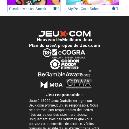
Stealth Master Sneak Cat
4
My Pet Care Salon
1
Nouveautés
Meilleurs Jeux
Plan du site
A propos de Jeux.com
Jeu responsable :
Joue à 16000 Jeux Gratuits en Ligne sur
Jeux.com promeut un jeu responsable. Nous
ne sommes pas responsables des pertes
liées au jeu sur des sites tiers. Jouez
uniquement avec des sommes que vous
pouvez vous permettre de perdre et vérifiez
toujours la légalité du jeu d’argent dans votre