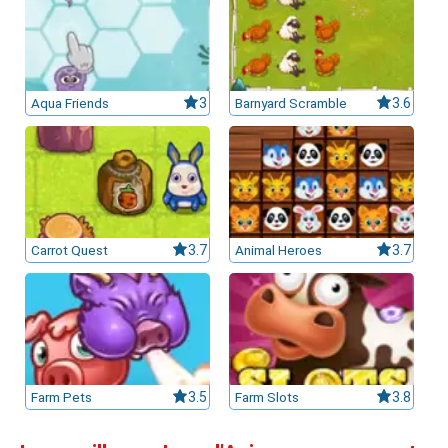
Aqua Friends
3
Barnyard Scramble
3.6
Carrot Quest
3.7
Animal Heroes
3.7
Farm Pets
3.5
Farm Slots
3.8