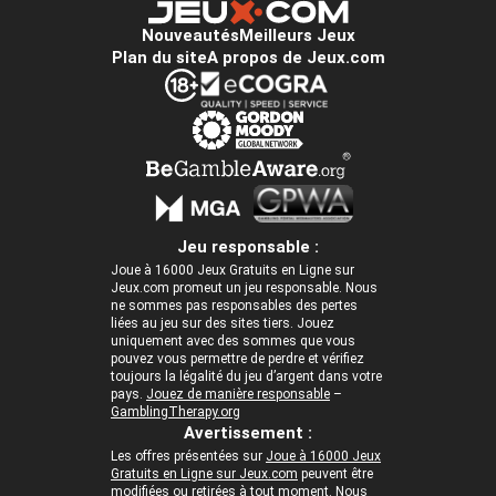
Nouveautés
Meilleurs Jeux
Plan du site
A propos de Jeux.com
Jeu responsable :
Joue à 16000 Jeux Gratuits en Ligne sur
Jeux.com promeut un jeu responsable. Nous
ne sommes pas responsables des pertes
liées au jeu sur des sites tiers. Jouez
uniquement avec des sommes que vous
pouvez vous permettre de perdre et vérifiez
toujours la légalité du jeu d’argent dans votre
pays.
Jouez de manière responsable
–
GamblingTherapy.org
Avertissement :
Les offres présentées sur
Joue à 16000 Jeux
Gratuits en Ligne sur Jeux.com
peuvent être
modifiées ou retirées à tout moment. Nous