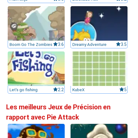
Boom Go The Zombies
3.6
Dreamy Adventure
3.5
Let's go fishing
2.2
KubeX
5
Les meilleurs Jeux de Précision en
rapport avec Pie Attack