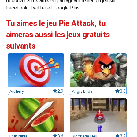
découvrir à tes amis en partageant le lien du jeu sur
Facebook, Twitter et Google Plus.
Tu aimes le jeu Pie Attack, tu
aimeras aussi les jeux gratuits
suivants
Archery
2.9
Angry Birds
3.6
Fruit Ninja
3.6
Blockade Hell
3.2