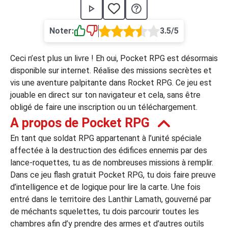
asino
Jeux de casino
Jeux vidéos
Nos jeux gr
Noter:
3.5/5
ues de casino
Ceci n’est plus un livre ! Eh oui, Pocket RPG est désormais
rion Casino
disponible sur internet. Réalise des missions secrètes et
ky7 Even Casino
vis une aventure palpitante dans Rocket RPG. Ce jeu est
jouable en direct sur ton navigateur et cela, sans être
xander Casino
obligé de faire une inscription ou un téléchargement.
 Set Spin Casino
A propos de Pocket RPG
cer Casino
En tant que soldat RPG appartenant à l’unité spéciale
affectée à la destruction des édifices ennemis par des
lance-roquettes, tu as de nombreuses missions à remplir.
 Bonus Casino
Dans ce jeu flash gratuit Pocket RPG, tu dois faire preuve
d’intelligence et de logique pour lire la carte. Une fois
entré dans le territoire des Lanthir Lamath, gouverné par
ssement par méthode de paiement
de méchants squelettes, tu dois parcourir toutes les
chambres afin d’y prendre des armes et d’autres outils