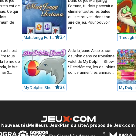
ns le jeu
Dans ce jeu Mahjongg
rets est de
Fortuna, tu dois parvenir à
eau. Ce qui
éliminer toutes les tuiles
dois
qui se trouvent dans ton
ximum de
aire de jeu. Pour pouvoir
en...
MahJongg Fortuna
3.4
m pets est
Aide la jeune Alice et son
ître tous
dauphin dans ce troisième
la ferme de
volet de My Dolphin Show
ela, le but
! Décidément, les dauphins
ner 3...
sont vraiment les animau...
My Dolphin Show 3
3.6
Nouveautés
Meilleurs Jeux
Plan du site
A propos de Jeux.com