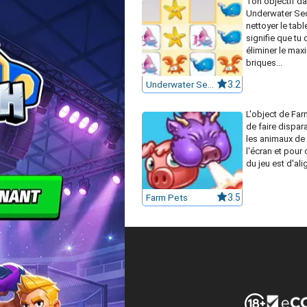
Ton objectif da
Underwater Sec
nettoyer le tabl
signifie que tu 
éliminer le ma
briques...
Underwater Secrets
3.2
L'object de Far
de faire dispara
les animaux de 
l'écran et pour c
du jeu est d'alig
Farm Pets
3.5