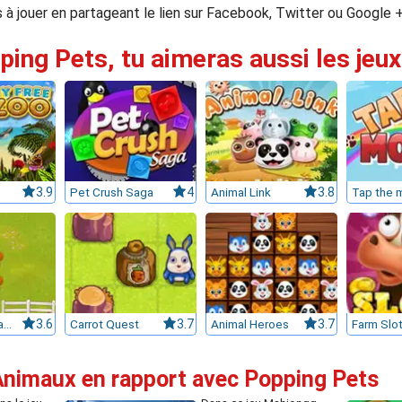
is à jouer en partageant le lien sur Facebook, Twitter ou Google +
ping Pets, tu aimeras aussi les jeux
3.9
Pet Crush Saga
4
Animal Link
3.8
Tap the 
Barnyard Scramble
3.6
Carrot Quest
3.7
Animal Heroes
3.7
Farm Slo
'Animaux en rapport avec Popping Pets