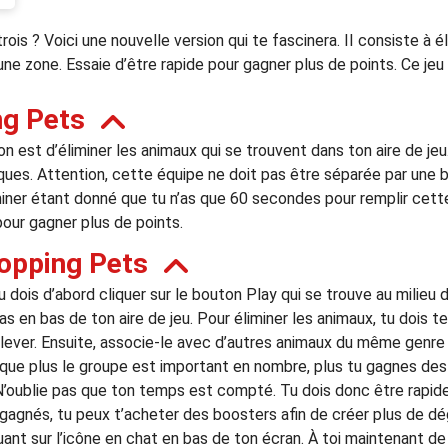
ois ? Voici une nouvelle version qui te fascinera. II consiste à é
e zone. Essaie d’être rapide pour gagner plus de points. Ce jeu 
ng Pets
n est d’éliminer les animaux qui se trouvent dans ton aire de jeu
ques. Attention, cette équipe ne doit pas être séparée par une b
iminer étant donné que tu n’as que 60 secondes pour remplir cette 
our gagner plus de points.
opping Pets
 dois d’abord cliquer sur le bouton Play qui se trouve au milieu d
en bas de ton aire de jeu. Pour éliminer les animaux, tu dois te s
nlever. Ensuite, associe-le avec d’autres animaux du même genre 
e que plus le groupe est important en nombre, plus tu gagnes des
. N’oublie pas que ton temps est compté. Tu dois donc être rapid
 gagnés, tu peux t’acheter des boosters afin de créer plus de 
ant sur l’icône en chat en bas de ton écran. À toi maintenant de j