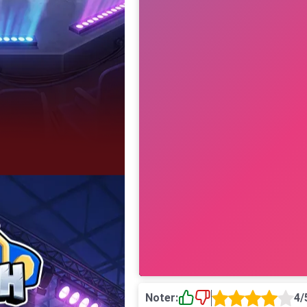
Noter:
4/