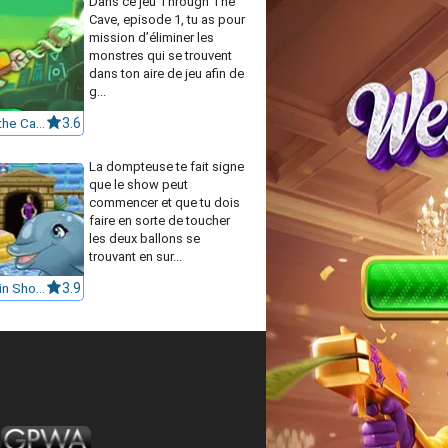
Dans ce jeu Through The
Cave, episode 1, tu as pour
mission d’éliminer les
monstres qui se trouvent
dans ton aire de jeu afin de
g...
Through the Cave: Episode 1
3.6
La dompteuse te fait signe
que le show peut
commencer et que tu dois
faire en sorte de toucher
les deux ballons se
trouvant en sur...
My Dolphin Show 6
3.9