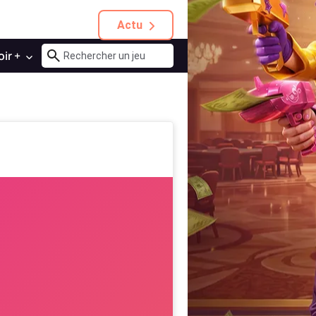
Actu
oir +