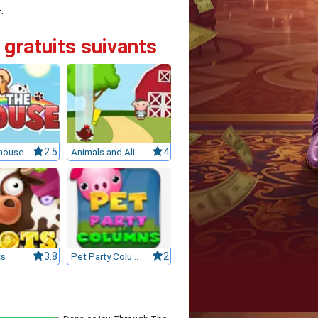
.
 gratuits suivants
mouse
2.5
Animals and Aliens
4
ts
3.8
Pet Party Columns
2