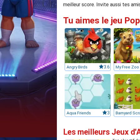
meilleur score. Invite aussi tes am
Tu aimes le jeu Pop
Angry Birds
3.6
My Free Zoo
Aqua Friends
3
Les meilleurs Jeux d