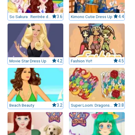
So Sakura : Rentrée des classes
3.6
Kimono Cutie Dress Up
4.4
Movie Star Dress Up
4.2
Fashion Yo!!
4.5
Beach Beauty
3.2
Super Loom: Dragonscale
3.8