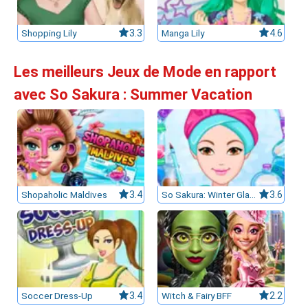
Shopping Lily
3.3
Manga Lily
4.6
Les meilleurs Jeux de Mode en rapport
avec So Sakura : Summer Vacation
Shopaholic Maldives
3.4
So Sakura: Winter Glamour
3.6
Soccer Dress-Up
3.4
Witch & Fairy BFF
2.2