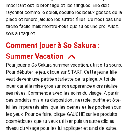
important est le bronzage et les fringues. Elle doit
leurs casinos par licences et Certifications
rayonner comme le soleil, séduire les beaux gosses de la
place et rendre jalouse les autres filles. Ce n’est pas une
tâche facile mais montre-nous que tu es une pro. Allez,
ssement casinos au Canada
sois au taquet !
Comment jouer à So Sakura :
Summer Vacation
Pour jouer à So Sakura summer vacation, utilise ta souris.
Pour débuter le jeu, clique sur START. Cette jeune fille
veut devenir une petite starlette de la plage. A toi de
jouer car elle mise gros sur son apparence alors réalise
ses rêves. Commence avec les soins du visage. A partir
des produits mis à ta disposition , nettoie, purifie et ôte-
lui les impuretés ainsi que les cernes et les poches sous
les yeux. Pour ce faire, clique GAUCHE sur les produits
cosmétiques que tu veux utiliser puis un autre clic au
niveau du visage pour les lui appliquer et ainsi de suite,