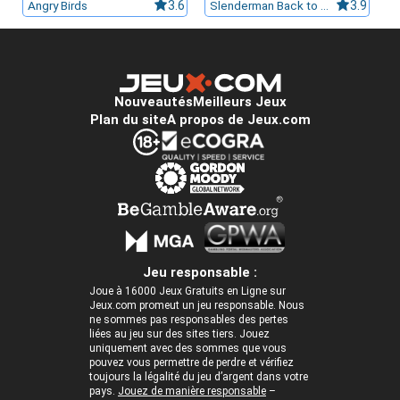
Angry Birds
3.6
Slenderman Back to School
3.9
Nouveautés
Meilleurs Jeux
Plan du site
A propos de Jeux.com
Jeu responsable :
Joue à 16000 Jeux Gratuits en Ligne sur
Jeux.com promeut un jeu responsable. Nous
ne sommes pas responsables des pertes
liées au jeu sur des sites tiers. Jouez
uniquement avec des sommes que vous
pouvez vous permettre de perdre et vérifiez
toujours la légalité du jeu d’argent dans votre
pays.
Jouez de manière responsable
–