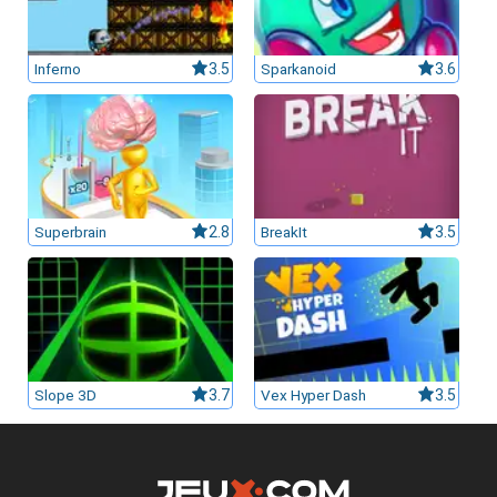
Inferno
3.5
Sparkanoid
3.6
Superbrain
2.8
BreakIt
3.5
Slope 3D
3.7
Vex Hyper Dash
3.5