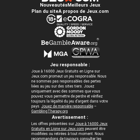
Nouveautés
Meilleurs Jeux
Plan du site
A propos de Jeux.com
Jeu responsable :
Joue à 16000 Jeux Gratuits en Ligne sur
Jeux.com promeut un jeu responsable. Nous
ne sommes pas responsables des pertes
liées au jeu sur des sites tiers. Jouez
uniquement avec des sommes que vous
pouvez vous permettre de perdre et vérifiez
toujours la légalité du jeu d’argent dans votre
pays.
Jouez de manière responsable
–
GamblingTherapy.org
Avertissement :
Les offres présentées sur
Joue à 16000 Jeux
Gratuits en Ligne sur Jeux.com
peuvent être
modifiées ou retirées à tout moment. Nous
recommandons de toujours consulter les