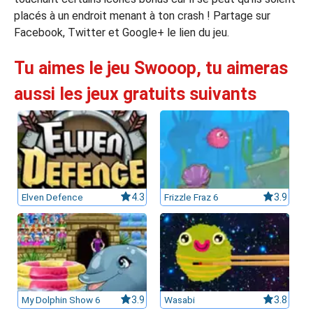
placés à un endroit menant à ton crash ! Partage sur
Facebook, Twitter et Google+ le lien du jeu.
Tu aimes le jeu Swooop, tu aimeras
aussi les jeux gratuits suivants
Elven Defence
4.3
Frizzle Fraz 6
3.9
My Dolphin Show 6
3.9
Wasabi
3.8