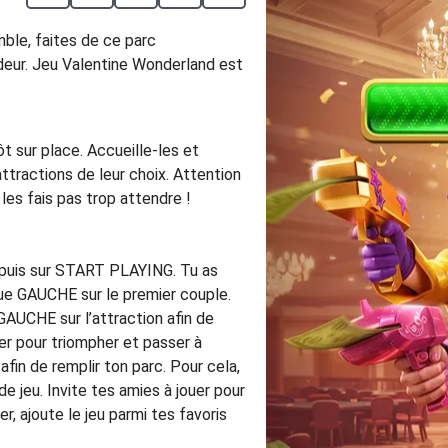
mble, faites de ce parc
deur. Jeu Valentine Wonderland est
t sur place. Accueille-les et
 attractions de leur choix. Attention
les fais pas trop attendre !
, puis sur START PLAYING. Tu as
lique GAUCHE sur le premier couple.
GAUCHE sur l’attraction afin de
ter pour triompher et passer à
fin de remplir ton parc. Pour cela,
de jeu. Invite tes amies à jouer pour
, ajoute le jeu parmi tes favoris