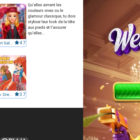
Qu'elles aiment les
couleurs vives ou le
glamour classique, tu dois
styliser leur look de la tête
aux pieds et t'assurer
qu'elles...
Barbie Met Gala Transformation
4.7
Winx Club: Dress Up
3.7