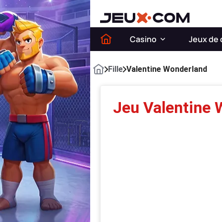
Casino
Jeux de 
Fille
Valentine Wonderland
Jeu Valentine 