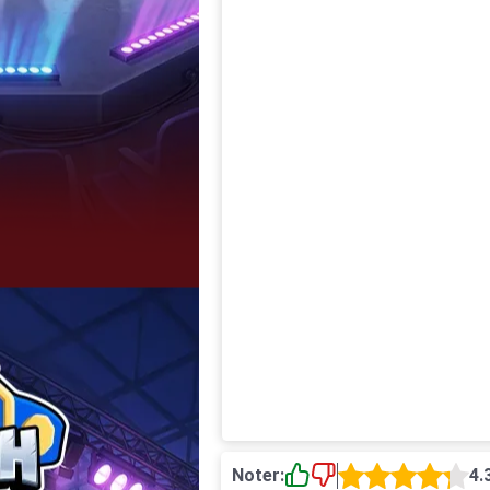
Noter:
4.