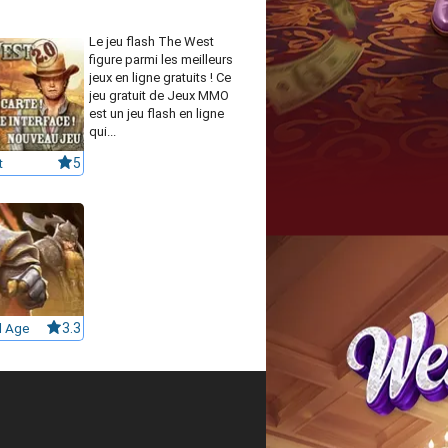
Le jeu flash The West
figure parmi les meilleurs
jeux en ligne gratuits ! Ce
jeu gratuit de Jeux MMO
est un jeu flash en ligne
qui...
t
5
d Age
3.3