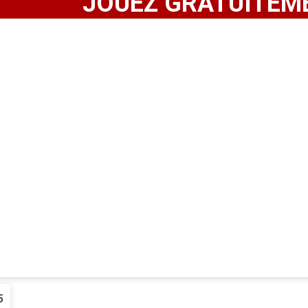
JOUEZ GRATUITEM
5