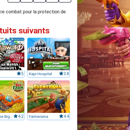
tre combat pour la protection de
tuits suivants
5
Kapi Hospital
3.8
GoodGame Big Farm
4.2
Farmerama
4.4