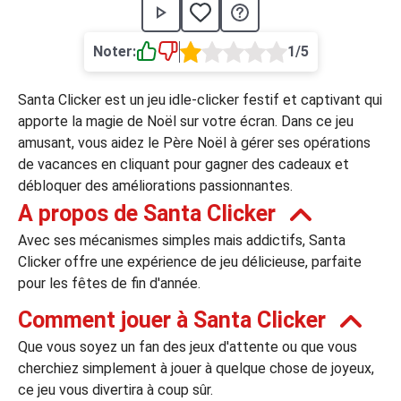
asino
Jeux de casino
Jeux vidéos
Nos jeux gr
Noter:
1/5
ues de casino
Santa Clicker est un jeu idle-clicker festif et captivant qui
rion Casino
apporte la magie de Noël sur votre écran. Dans ce jeu
ky7 Even Casino
amusant, vous aidez le Père Noël à gérer ses opérations
de vacances en cliquant pour gagner des cadeaux et
xander Casino
débloquer des améliorations passionnantes.
 Set Spin Casino
A propos de Santa Clicker
cer Casino
Avec ses mécanismes simples mais addictifs, Santa
Clicker offre une expérience de jeu délicieuse, parfaite
pour les fêtes de fin d'année.
 Bonus Casino
Comment jouer à Santa Clicker
Que vous soyez un fan des jeux d'attente ou que vous
ssement par méthode de paiement
cherchiez simplement à jouer à quelque chose de joyeux,
ce jeu vous divertira à coup sûr.