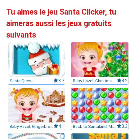
leurs casinos par licences et Certifications
Tu aimes le jeu Santa Clicker, tu
aimeras aussi les jeux gratuits
ssement casinos au Canada
suivants
Santa Quest
3.7
Baby Hazel: Christmas Time
4.2
Baby Hazel: Gingerbread House 7516
4.1
Back to Santaland: Merry Christmas
3.3