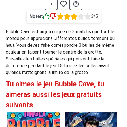
asino
Jeux de casino
Jeux vidéos
Nos jeux gr
Noter:
3/5
ues de casino
Bubble Cave est un jeu unique de 3 matchs que tout le
rion Casino
monde peut apprécier ! Différentes bulles tombent du
ky7 Even Casino
haut. Vous devez faire correspondre 3 bulles de même
couleur en faisant tourner le centre de la grotte.
xander Casino
Surveillez les bulles spéciales qui peuvent faire la
 Set Spin Casino
différence pendant le jeu. Détruisez les bulles avant
qu'elles n'atteignent la limite de la grotte.
cer Casino
Tu aimes le jeu Bubble Cave, tu
aimeras aussi les jeux gratuits
 Bonus Casino
suivants
ssement par méthode de paiement