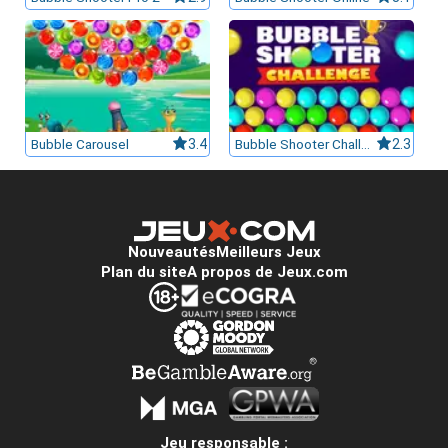
Bubble Carousel
3.4
Bubble Shooter Challenge
2.3
Nouveautés
Meilleurs Jeux
Plan du site
A propos de Jeux.com
Jeu responsable :